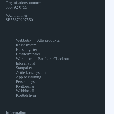
Organisationsnummer
556792-0755
VAT-nummer
SE556792075501
Webbutik — Alla produkter
Kassasystem
Kassaregister
Betalterminaler
Worldline — Bambora Checkout
Inlösenavtal
Startpaket
Zettle kassasystem
App beställning
Personalsystem
Kvittorullar
Webbhotell
Korttidshyra
Information