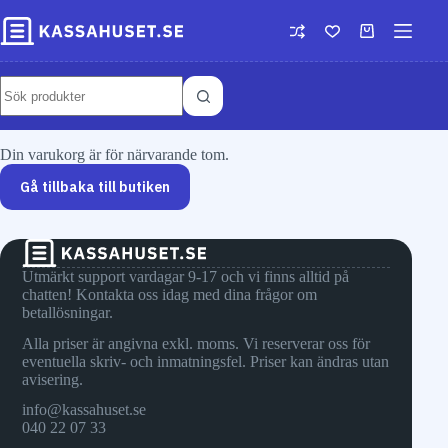
Din varukorg är för närvarande tom.
Gå tillbaka till butiken
Utmärkt support vardagar 9-17 och vi finns alltid på
chatten! Kontakta oss idag med dina frågor om
betallösningar.
Alla priser är angivna exkl. moms. Vi reserverar oss för
eventuella skriv- och inmatningsfel. Priser kan ändras utan
avisering.
info@kassahuset.se
040 22 07 33