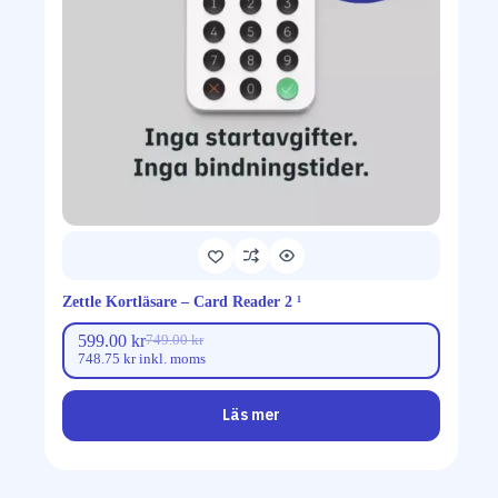
Zettle Kortläsare – Card Reader 2 ¹
599.00
kr
749.00
kr
748.75
kr
inkl. moms
Läs mer