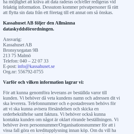
ha möjlighet att kräva att data raderas och/eller redigeras vid
felaktig information. Dessutom kommer privatpersoner få rätt
att flytta sin data från ett företag till ett annat om så önskas.
Kassahuset AB följer den Allmänna
dataskyddsförordningen.
Ansvarig:
Kassahuset AB
Bronsyxegatan 9B
213 75 Malmö
Telefon:
040 – 22 07 33
E-post:
info@kassahuset.se
Org.nr: 556792-0755
Varför och vilken information lagrar vi:
För att kunna genomföra leverans av beställda varor till
kunden. Vi behöver då veta kundens namn och adressen dit vi
ska leverera. Telefonnummer och e-postadressen behövs för
att vi ska kunna avisera försändelsen och skicka en
orderbekräftelse samt faktura. Vi behöver också kunna
kontakta kunden om något är oklart rörande beställningen. Vi
behöver även personnummer/Organisationsnummer för att i
vissa fall göra en kreditupplysning innan köp. Om du vill ha