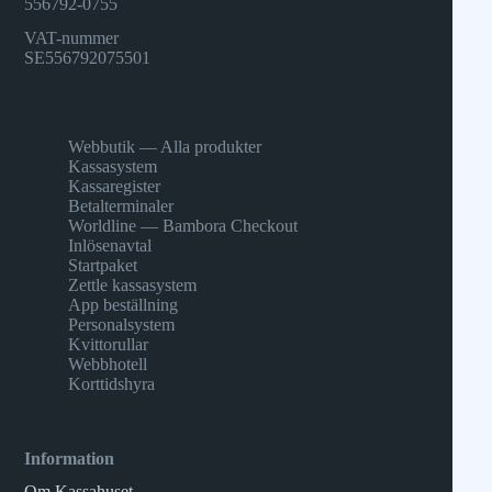
556792-0755
VAT-nummer
SE556792075501
Webbutik — Alla produkter
Kassasystem
Kassaregister
Betalterminaler
Worldline — Bambora Checkout
Inlösenavtal
Startpaket
Zettle kassasystem
App beställning
Personalsystem
Kvittorullar
Webbhotell
Korttidshyra
Information
Om Kassahuset