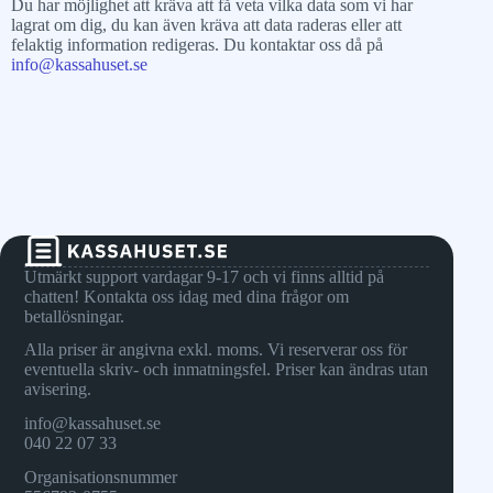
Du har möjlighet att kräva att få veta vilka data som vi har
lagrat om dig, du kan även kräva att data raderas eller att
felaktig information redigeras. Du kontaktar oss då på
info@kassahuset.se
Utmärkt support vardagar 9-17 och vi finns alltid på
chatten! Kontakta oss idag med dina frågor om
betallösningar.
Alla priser är angivna exkl. moms. Vi reserverar oss för
eventuella skriv- och inmatningsfel. Priser kan ändras utan
avisering.
info@kassahuset.se
040 22 07 33
Organisationsnummer