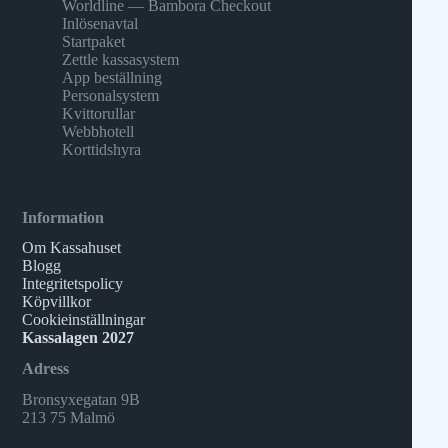
Worldline — Bambora Checkout
Inlösenavtal
Startpaket
Zettle kassasystem
App beställning
Personalsystem
Kvittorullar
Webbhotell
Korttidshyra
Information
Om Kassahuset
Blogg
Integritetspolicy
Köpvillkor
Cookieinställningar
Kassalagen 2027
Adress
Bronsyxegatan 9B
213 75 Malmö