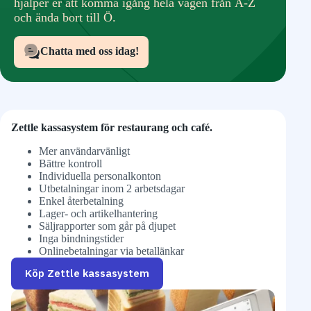
hjälper er att komma igång hela vägen från A-Z
och ända bort till Ö.
Chatta med oss idag!
Zettle kassasystem för restaurang och café.
Mer användarvänligt
Bättre kontroll
Individuella personalkonton
Utbetalningar inom 2 arbetsdagar
Enkel återbetalning
Lager- och artikelhantering
Säljrapporter som går på djupet
Inga bindningstider
Onlinebetalningar via betallänkar
Köp Zettle kassasystem