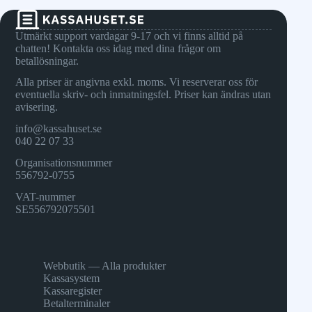
Utmärkt support vardagar 9-17 och vi finns alltid på
chatten! Kontakta oss idag med dina frågor om
betallösningar.
Alla priser är angivna exkl. moms. Vi reserverar oss för
eventuella skriv- och inmatningsfel. Priser kan ändras utan
avisering.
info@kassahuset.se
040 22 07 33
Organisationsnummer
556792-0755
VAT-nummer
SE556792075501
Webbutik — Alla produkter
Kassasystem
Kassaregister
Betalterminaler