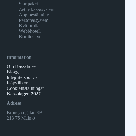
Startpaket
Zettle kassasystem
App beställning
Personalsystem
Kvittorullar
Webbhotell
Korttidshyra
Information
Om Kassahuset
Blogg
Integritetspolicy
Köpvillkor
Cookieinställningar
Kassalagen 2027
Adress
Bronsyxegatan 9B
213 75 Malmö