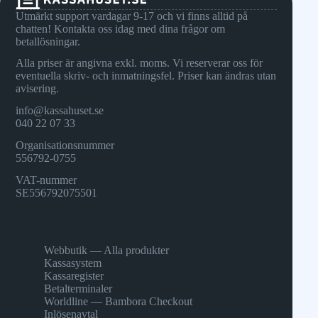
Utmärkt support vardagar 9-17 och vi finns alltid på
chatten! Kontakta oss idag med dina frågor om
betallösningar.
Alla priser är angivna exkl. moms. Vi reserverar oss för
eventuella skriv- och inmatningsfel. Priser kan ändras utan
avisering.
info@kassahuset.se
040 22 07 33
Organisationsnummer
556792-0755
VAT-nummer
SE556792075501
Webbutik — Alla produkter
Kassasystem
Kassaregister
Betalterminaler
Worldline — Bambora Checkout
Inlösenavtal