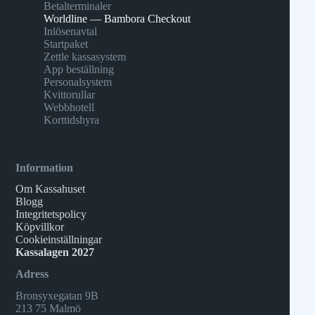
Betalterminaler
Worldline — Bambora Checkout
Inlösenavtal
Startpaket
Zettle kassasystem
App beställning
Personalsystem
Kvittorullar
Webbhotell
Korttidshyra
Information
Om Kassahuset
Blogg
Integritetspolicy
Köpvillkor
Cookieinställningar
Kassalagen 2027
Adress
Bronsyxegatan 9B
213 75 Malmö