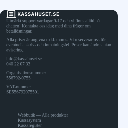
Utmärkt support vardagar 9-17 och vi finns alltid på
chatten! Kontakta oss idag med dina frågor om
betallösningar.
Alla priser är angivna exkl. moms. Vi reserverar oss för
eventuella skriv- och inmatningsfel. Priser kan ändras utan
avisering.
info@kassahuset.se
040 22 07 33
Organisationsnummer
556792-0755
VAT-nummer
SE556792075501
Webbutik — Alla produkter
Kassasystem
Kassaregister