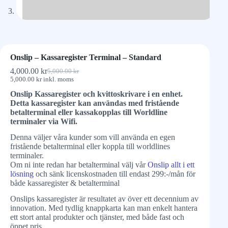
Onslip – Kassaregister Terminal – Standard
4,000.00
kr
5,000.00
kr
5,000.00
kr
inkl. moms
Onslip Kassaregister och kvittoskrivare i en enhet.
Detta kassaregister kan användas med fristående
betalterminal eller kassakopplas till Worldline
terminaler via Wifi.
Denna väljer våra kunder som vill använda en egen
fristående betalterminal eller koppla till worldlines
terminaler.
Om ni inte redan har betalterminal välj vår
Onslip allt i ett
lösning
och sänk licenskostnaden till endast 299:-/mån för
både kassaregister & betalterminal
Onslips kassaregister är resultatet av över ett decennium av
innovation. Med tydlig knappkarta kan man enkelt hantera
ett stort antal produkter och tjänster, med både fast och
öppet pris.