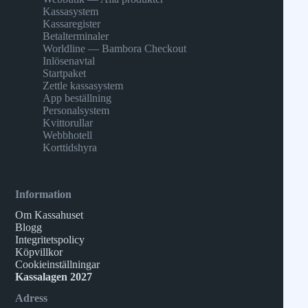
Kassasystem
Kassaregister
Betalterminaler
Worldline — Bambora Checkout
Inlösenavtal
Startpaket
Zettle kassasystem
App beställning
Personalsystem
Kvittorullar
Webbhotell
Korttidshyra
Information
Om Kassahuset
Blogg
Integritetspolicy
Köpvillkor
Cookieinställningar
Kassalagen 2027
Adress