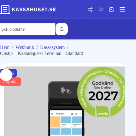
Hem
/
Webbutik
/
Kassasystem
/
Onslip – Kassaregister Terminal – Standard
-20%
Populär