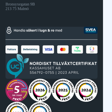
Bronsyxegatan 9B
213 75 Malmö