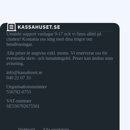
Utmärkt support vardagar 9-17 och vi finns alltid på
chatten! Kontakta oss idag med dina frågor om
betallösningar.
Alla priser är angivna exkl. moms. Vi reserverar oss för
eventuella skriv- och inmatningsfel. Priser kan ändras utan
avisering.
info@kassahuset.se
040 22 07 33
Organisationsnummer
556792-0755
VAT-nummer
SE556792075501
Webbutik — Alla produkter