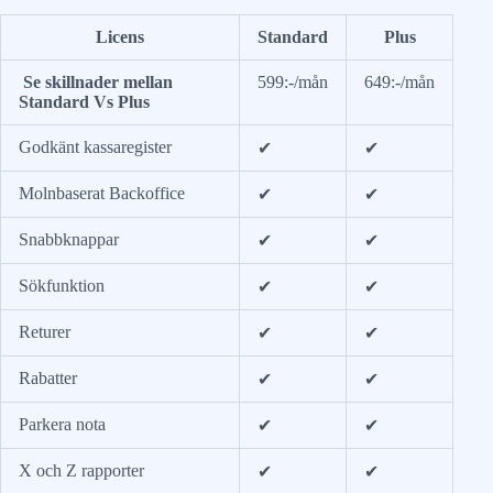
Licens
Standard
Plus
Se skillnader mellan
599:-/mån
649:-/mån
Standard Vs Plus
Godkänt kassaregister
✔
✔
Molnbaserat Backoffice
✔
✔
Snabbknappar
✔
✔
Sökfunktion
✔
✔
Returer
✔
✔
Rabatter
✔
✔
Parkera nota
✔
✔
X och Z rapporter
✔
✔