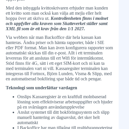
Med den inbyggda kvittoskrivaren erbjuder man kunden
ett kvitto som man också kan välja att mejla eller helt
hoppa över att skriva ut.
Kontrollenheten finns i molnet
och uppfyller alla kraven som Skatteverket ställer samt
XML fil som är ett krav från den 1/1 2027.
Via webben når man Backoffice där hela kassan kan
hanteras. Ändra priser och hämta rapporter, både i SIE
eller PDF format. Man kan även konfigurera rapporter som
automatiskt skickas till din e-post. Allt i ett terminalen
levereras för att anslutas till ert Wifi för interntåtkomst.
Stöd finns för 4G, sätt i ett eget SIM-kort och ni kan ta
med terminalen vart ni vill. Kassaregsiter terminalen kan
integreras till Fortnox, Björn Lunden, Visma & Slipp, med
en automatiserad bokföring spar både tid och pengar.
Teknologi som underlättar vardagen
Onslips Kassaregister är en kraftfull molnbaserad
lösning som effektiviserar arbetsuppgifter och bjuder
på en svårslagen användarupplevelse
Anslut systemet till ditt bokföringssystem och slipp
manuell hantering av dagsavslut, det sker helt
automatiskt
I Backoffice har man tillgång till realtidsrapportering