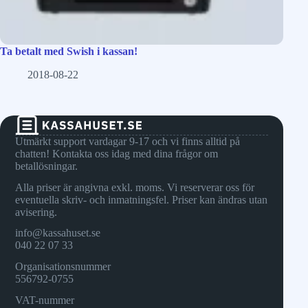
Ta betalt med Swish i kassan!
2018-08-22
Utmärkt support vardagar 9-17 och vi finns alltid på
chatten! Kontakta oss idag med dina frågor om
betallösningar.
Alla priser är angivna exkl. moms. Vi reserverar oss för
eventuella skriv- och inmatningsfel. Priser kan ändras utan
avisering.
info@kassahuset.se
040 22 07 33
Organisationsnummer
556792-0755
VAT-nummer