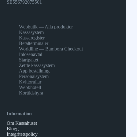
SE556792075501
Webbutik — Alla produkter
Kassasystem
Kassaregister
Betalterminaler
Worldline — Bambora Checkout
Inlösenavtal
Startpaket
Zettle kassasystem
App beställning
Personalsystem
Kvittorullar
Webbhotell
Korttidshyra
Information
Om Kassahuset
Blogg
Integritetspolicy