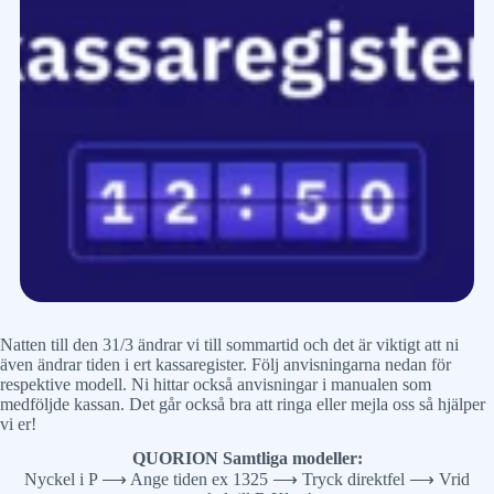
Natten till den 31/3 ändrar vi till sommartid och det är viktigt att ni
även ändrar tiden i ert kassaregister. Följ anvisningarna nedan för
respektive modell. Ni hittar också anvisningar i manualen som
medföljde kassan. Det går också bra att ringa eller mejla oss så hjälper
vi er!
QUORION Samtliga modeller:
Nyckel i P ⟶ Ange tiden ex 1325 ⟶ Tryck direktfel ⟶ Vrid