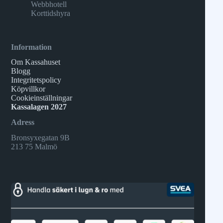
Webbhotell
Korttidshyra
Information
Om Kassahuset
Blogg
Integritetspolicy
Köpvillkor
Cookieinställningar
Kassalagen 2027
Adress
Bronsyxegatan 9B
213 75 Malmö