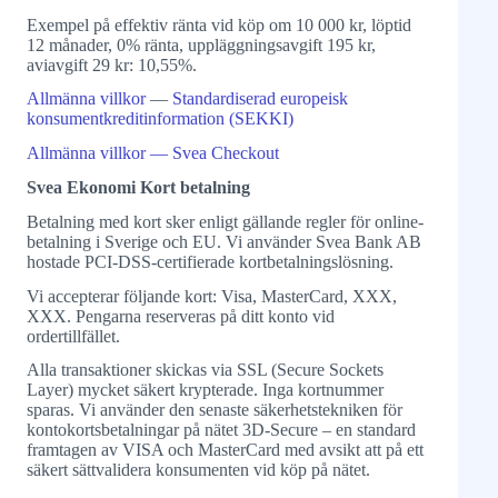
Exempel på effektiv ränta vid köp om 10 000 kr, löptid
12 månader, 0% ränta, uppläggningsavgift 195 kr,
aviavgift 29 kr: 10,55%.
Allmänna villkor
—
Standardiserad europeisk
konsumentkreditinformation (SEKKI)
Allmänna villkor — Svea Checkout
Svea Ekonomi Kort betalning
Betalning med kort sker enligt gällande regler för online-
betalning i Sverige och EU. Vi använder Svea Bank AB
hostade PCI-DSS-certifierade kortbetalningslösning.
Vi accepterar följande kort: Visa, MasterCard, XXX,
XXX. Pengarna reserveras på ditt konto vid
ordertillfället.
Alla transaktioner skickas via SSL (Secure Sockets
Layer) mycket säkert krypterade. Inga kortnummer
sparas. Vi använder den senaste säkerhetstekniken för
kontokortsbetalningar på nätet 3D-Secure – en standard
framtagen av VISA och MasterCard med avsikt att på ett
säkert sättvalidera konsumenten vid köp på nätet.