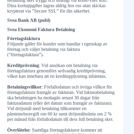
Betalning sker tryggt och smidigt via konto eller kort.
Dina kortuppgifter lagras aldrig hos oss utan skickas
krypterat via ”Secure SSL” för din säkerhet.
Svea Bank AB (publ)
Svea Ekonomi Faktura Betalning
Företagsfaktura
Följande gäller för kunder som handlar i egenskap av
företag och väljer betalning via faktura
(”företagsfaktura”).
Kreditprövning
: Vid ansökan om betalning via
företagsfaktura genomförs sedvanlig kreditprövning,
vilket kan innebära att en kreditupplysning inhämtas.
Betalningsvillkor
: Förfallodatum och övriga villkor för
företagsfaktura framgår av fakturan. Vid fakturabetalning
ska betalningen ha mottagits senast 30 dagar från
fakturadatum (eller det datum som framgår av fakturan).
Vid dröjsmål med betalning tillkommer en
påminnelseavgift om 60 kr samt dröjsmålsränta om 2 %
per månad från förfallodatum till dess full betalning sker.
Överlåtelse
: Samtliga företagsfakturor kommer att