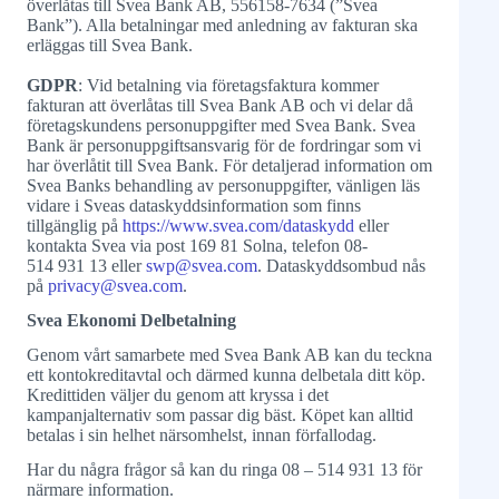
överlåtas till Svea Bank AB, 556158-7634 (”Svea
Bank”). Alla betalningar med anledning av fakturan ska
erläggas till Svea Bank.
GDPR
: Vid betalning via företagsfaktura kommer
fakturan att överlåtas till Svea Bank AB och vi delar då
företagskundens personuppgifter med Svea Bank. Svea
Bank är personuppgiftsansvarig för de fordringar som vi
har överlåtit till Svea Bank. För detaljerad information om
Svea Banks behandling av personuppgifter, vänligen läs
vidare i Sveas dataskyddsinformation som finns
tillgänglig på
https://www.svea.com/dataskydd
eller
kontakta Svea via post 169 81 Solna, telefon 08-
514 931 13 eller
swp@svea.com
. Dataskyddsombud nås
på
privacy@svea.com
.
Svea Ekonomi Delbetalning
Genom vårt samarbete med Svea Bank AB kan du teckna
ett kontokreditavtal och därmed kunna delbetala ditt köp.
Kredittiden väljer du genom att kryssa i det
kampanjalternativ som passar dig bäst. Köpet kan alltid
betalas i sin helhet närsomhelst, innan förfallodag.
Har du några frågor så kan du ringa 08 – 514 931 13 för
närmare information.