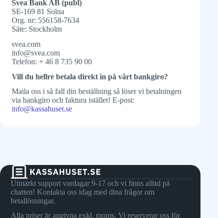
Svea Bank AB (publ)
SE-169 81 Solna
Org. nr: 556158-7634
Säte: Stockholm
svea.com
info@svea.com
Telefon: + 46 8 735 90 00
Vill du hellre betala direkt in på vårt bankgiro?
Maila oss i så fall din beställning så löser vi betalningen
via bankgiro och faktura istället! E-post:
info@kassahuset.se
Utmärkt support vardagar 9-17 och vi finns alltid på
chatten! Kontakta oss idag med dina frågor om
betallösningar.
Alla priser är angivna exkl. moms. Vi reserverar oss för