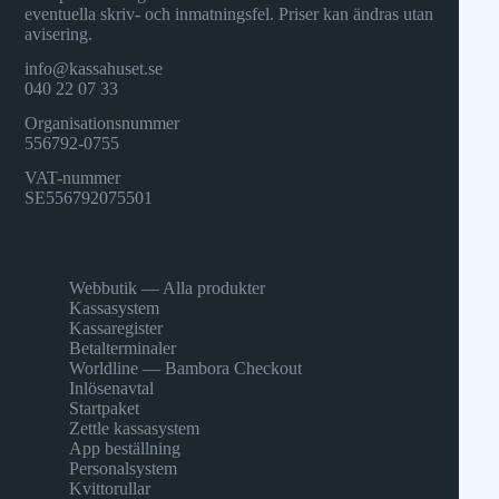
eventuella skriv- och inmatningsfel. Priser kan ändras utan
avisering.
info@kassahuset.se
040 22 07 33
Organisationsnummer
556792-0755
VAT-nummer
SE556792075501
Webbutik — Alla produkter
Kassasystem
Kassaregister
Betalterminaler
Worldline — Bambora Checkout
Inlösenavtal
Startpaket
Zettle kassasystem
App beställning
Personalsystem
Kvittorullar