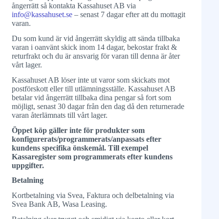
ångerrätt så kontakta Kassahuset AB via
info@kassahuset.se
– senast 7 dagar efter att du mottagit
varan.
Du som kund är vid ångerrätt skyldig att sända tillbaka
varan i oanvänt skick inom 14 dagar, bekostar frakt &
returfrakt och du är ansvarig för varan till denna är åter
vårt lager.
Kassahuset AB löser inte ut varor som skickats mot
postförskott eller till utlämningsställe. Kassahuset AB
betalar vid ångerrätt tillbaka dina pengar så fort som
möjligt, senast 30 dagar från den dag då den returnerade
varan återlämnats till vårt lager.
Öppet köp gäller inte för produkter som
konfigurerats/programmerats/anpassats efter
kundens specifika önskemål. Till exempel
Kassaregister som programmerats efter kundens
uppgifter.
Betalning
Kortbetalning via Svea, Faktura och delbetalning via
Svea Bank AB, Wasa Leasing.