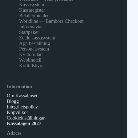
Kassasystem
Kassaregister
Betalterminaler
Worldline — Bambora Checkout
Inlösenavtal
Startpaket
Zettle kassasystem
App beställning
Personalsystem
Kvittorullar
Webbhotell
Korttidshyra
Information
Om Kassahuset
Blogg
Integritetspolicy
Köpvillkor
Cookieinställningar
Kassalagen 2027
Adress