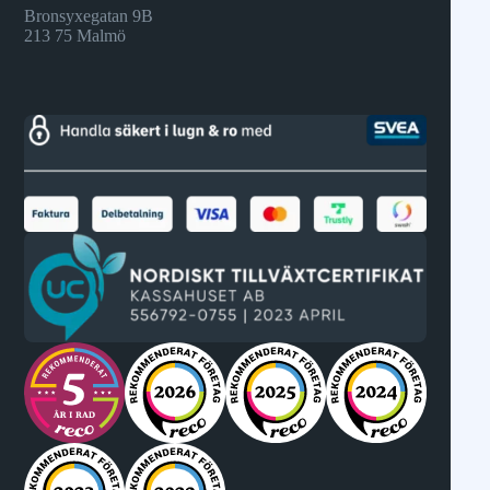
Bronsyxegatan 9B
213 75 Malmö