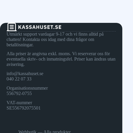
Utmärkt support vardagar 9-17 och vi finns alltid på
chatten! Kontakta oss idag med dina frågor om
betallösningar.
Alla priser är angivna exkl. moms. Vi reserverar oss för
eventuella skriv- och inmatningsfel. Priser kan ändras utan
avisering.
info@kassahuset.se
040 22 07 33
Organisationsnummer
556792-0755
VAT-nummer
SE556792075501
Webbutik — Alla produkter