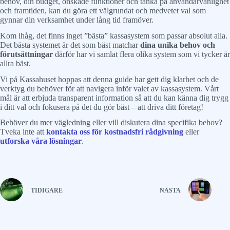
behov, din budget, önskade funktioner och tänka på användarvänlighet
och framtiden, kan du göra ett välgrundat och medvetet val som
gynnar din verksamhet under lång tid framöver.
Kom ihåg, det finns inget ”bästa” kassasystem som passar absolut alla.
Det bästa systemet är det som bäst matchar
dina unika behov och
förutsättningar
därför har vi samlat flera olika system som vi tycker är
allra bäst.
Vi på Kassahuset hoppas att denna guide har gett dig klarhet och de
verktyg du behöver för att navigera inför valet av kassasystem. Vårt
mål är att erbjuda transparent information så att du kan känna dig trygg
i ditt val och fokusera på det du gör bäst – att driva ditt företag!
Behöver du mer vägledning eller vill diskutera dina specifika behov?
Tveka inte att
kontakta oss för kostnadsfri rådgivning
eller
utforska våra lösningar
.
TIDIGARE
NÄSTA