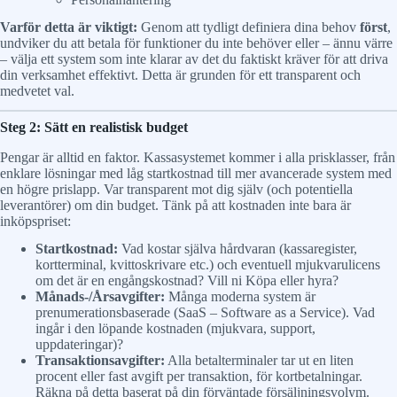
Varför detta är viktigt:
Genom att tydligt definiera dina behov
först
,
undviker du att betala för funktioner du inte behöver eller – ännu värre
– välja ett system som inte klarar av det du faktiskt kräver för att driva
din verksamhet effektivt. Detta är grunden för ett transparent och
medvetet val.
Steg 2: Sätt en realistisk budget
Pengar är alltid en faktor. Kassasystemet kommer i alla prisklasser, från
enklare lösningar med låg startkostnad till mer avancerade system med
en högre prislapp. Var transparent mot dig själv (och potentiella
leverantörer) om din budget. Tänk på att kostnaden inte bara är
inköpspriset:
Startkostnad:
Vad kostar själva hårdvaran (kassaregister,
kortterminal, kvittoskrivare etc.) och eventuell mjukvarulicens
om det är en engångskostnad? Vill ni Köpa eller hyra?
Månads-/Årsavgifter:
Många moderna system är
prenumerationsbaserade (SaaS – Software as a Service). Vad
ingår i den löpande kostnaden (mjukvara, support,
uppdateringar)?
Transaktionsavgifter:
Alla betalterminaler tar ut en liten
procent eller fast avgift per transaktion, för kortbetalningar.
Räkna på detta baserat på din förväntade försäljningsvolym.