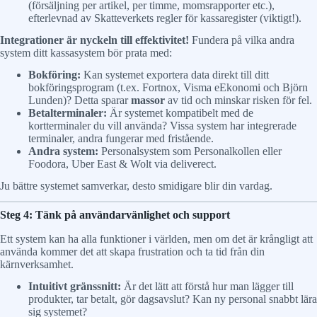
(försäljning per artikel, per timme, momsrapporter etc.),
efterlevnad av Skatteverkets regler för kassaregister (viktigt!).
Integrationer är nyckeln till effektivitet!
Fundera på vilka andra
system ditt kassasystem bör prata med:
Bokföring:
Kan systemet exportera data direkt till ditt
bokföringsprogram (t.ex. Fortnox, Visma eEkonomi och Björn
Lunden)? Detta sparar
massor
av tid och minskar risken för fel.
Betalterminaler:
Är systemet kompatibelt med de
kortterminaler du vill använda? Vissa system har integrerade
terminaler, andra fungerar med fristående.
Andra system:
Personalsystem som Personalkollen eller
Foodora, Uber East & Wolt via deliverect.
Ju bättre systemet samverkar, desto smidigare blir din vardag.
Steg 4: Tänk på användarvänlighet och support
Ett system kan ha alla funktioner i världen, men om det är krångligt att
använda kommer det att skapa frustration och ta tid från din
kärnverksamhet.
Intuitivt gränssnitt:
Är det lätt att förstå hur man lägger till
produkter, tar betalt, gör dagsavslut? Kan ny personal snabbt lära
sig systemet?