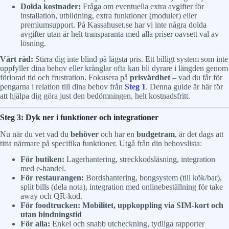
Dolda kostnader:
Fråga om eventuella extra avgifter för
installation, utbildning, extra funktioner (moduler) eller
premiumsupport. På Kassahuset.se har vi inte några dolda
avgifter utan är helt transparanta med alla priser oavsett val av
lösning.
Vårt råd:
Stirra dig inte blind på lägsta pris. Ett billigt system som inte
uppfyller dina behov eller krånglar ofta kan bli dyrare i längden genom
förlorad tid och frustration. Fokusera på
prisvärdhet
– vad du får för
pengarna i relation till dina behov från
Steg 1
. Denna guide är här för
att hjälpa dig göra just den bedömningen, helt kostnadsfritt.
Steg 3: Dyk ner i funktioner och integrationer
Nu när du vet vad du
behöver
och har en
budgetram
, är det dags att
titta närmare på specifika funktioner. Utgå från din behovslista:
För butiken:
Lagerhantering, streckkodsläsning, integration
med e-handel.
För restaurangen:
Bordshantering, bongsystem (till kök/bar),
split bills (dela nota), integration med onlinebeställning för take
away och QR-kod.
För foodtrucken: Mobilitet, uppkoppling via SIM-kort och
utan bindningstid
För alla:
Enkel och snabb utcheckning, tydliga rapporter