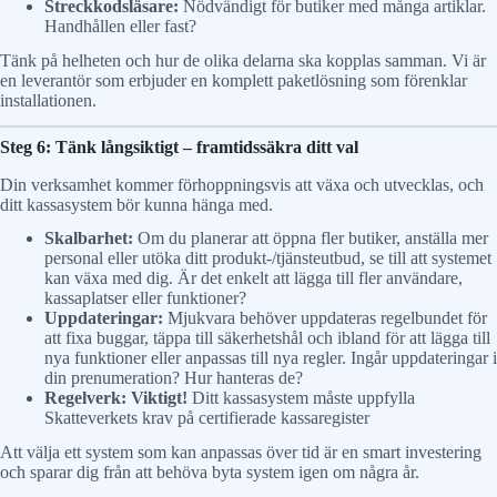
Streckkodsläsare:
Nödvändigt för butiker med många artiklar.
Handhållen eller fast?
Tänk på helheten och hur de olika delarna ska kopplas samman. Vi är
en leverantör som erbjuder en komplett paketlösning som förenklar
installationen.
Steg 6: Tänk långsiktigt – framtidssäkra ditt val
Din verksamhet kommer förhoppningsvis att växa och utvecklas, och
ditt kassasystem bör kunna hänga med.
Skalbarhet:
Om du planerar att öppna fler butiker, anställa mer
personal eller utöka ditt produkt-/tjänsteutbud, se till att systemet
kan växa med dig. Är det enkelt att lägga till fler användare,
kassaplatser eller funktioner?
Uppdateringar:
Mjukvara behöver uppdateras regelbundet för
att fixa buggar, täppa till säkerhetshål och ibland för att lägga till
nya funktioner eller anpassas till nya regler. Ingår uppdateringar i
din prenumeration? Hur hanteras de?
Regelverk:
Viktigt!
Ditt kassasystem måste uppfylla
Skatteverkets krav på certifierade kassaregister
Att välja ett system som kan anpassas över tid är en smart investering
och sparar dig från att behöva byta system igen om några år.