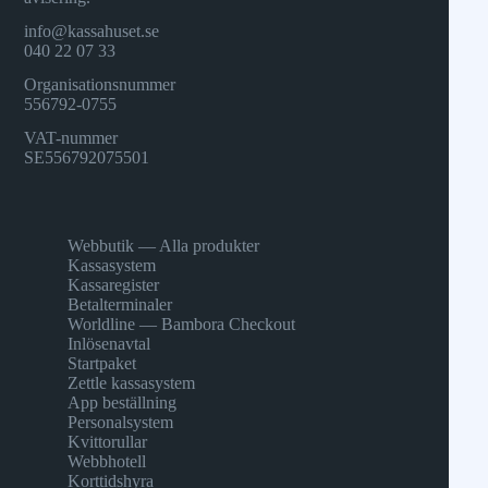
info@kassahuset.se
040 22 07 33
Organisationsnummer
556792-0755
VAT-nummer
SE556792075501
Webbutik — Alla produkter
Kassasystem
Kassaregister
Betalterminaler
Worldline — Bambora Checkout
Inlösenavtal
Startpaket
Zettle kassasystem
App beställning
Personalsystem
Kvittorullar
Webbhotell
Korttidshyra