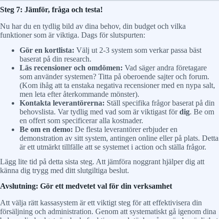
Steg 7: Jämför, fråga och testa!
Nu har du en tydlig bild av dina behov, din budget och vilka
funktioner som är viktiga. Dags för slutspurten:
Gör en kortlista:
Välj ut 2-3 system som verkar passa bäst
baserat på din research.
Läs recensioner och omdömen:
Vad säger andra företagare
som använder systemen? Titta på oberoende sajter och forum.
(Kom ihåg att ta enstaka negativa recensioner med en nypa salt,
men leta efter återkommande mönster).
Kontakta leverantörerna:
Ställ specifika frågor baserat på din
behovslista. Var tydlig med vad som är viktigast för
dig
. Be om
en offert som specificerar alla kostnader.
Be om en demo:
De flesta leverantörer erbjuder en
demonstration av sitt system, antingen online eller på plats. Detta
är ett utmärkt tillfälle att se systemet i action och ställa frågor.
Lägg lite tid på detta sista steg. Att jämföra noggrant hjälper dig att
känna dig trygg med ditt slutgiltiga beslut.
Avslutning: Gör ett medvetet val för din verksamhet
Att välja rätt kassasystem är ett viktigt steg för att effektivisera din
försäljning och administration. Genom att systematiskt gå igenom dina