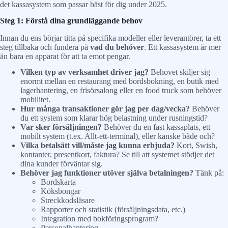
det kassasystem som passar bäst för dig under 2025.
Steg 1: Förstå dina grundläggande behov
Innan du ens börjar titta på specifika modeller eller leverantörer, ta ett
steg tillbaka och fundera på
vad du behöver
. Ett kassasystem är mer
än bara en apparat för att ta emot pengar.
Vilken typ av verksamhet driver jag?
Behovet skiljer sig
enormt mellan en restaurang med bordsbokning, en butik med
lagerhantering, en frisörsalong eller en food truck som behöver
mobilitet.
Hur många transaktioner gör jag per dag/vecka?
Behöver
du ett system som klarar hög belastning under rusningstid?
Var sker försäljningen?
Behöver du en fast kassaplats, ett
mobilt system (t.ex. Allt-ett-terminal), eller kanske både och?
Vilka betalsätt vill/måste jag kunna erbjuda?
Kort, Swish,
kontanter, presentkort, faktura? Se till att systemet stödjer det
dina kunder förväntar sig.
Behöver jag funktioner utöver själva betalningen?
Tänk på:
Bordskarta
Köksbongar
Streckkodsläsare
Rapporter och statistik (försäljningsdata, etc.)
Integration med bokföringsprogram?
Personalhantering