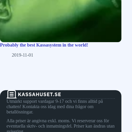
Probably the best Kassasystem in the world!
2019-11-01
Utmärkt support vardagar 9-17 och vi finns alltid på
chatten! Kontakta oss idag med dina frågor om
betallösningar.
Alla priser är angivna exkl. moms. Vi reserverar oss för
eventuella skriv- och inmatningsfel. Priser kan ändras utan
avisering.