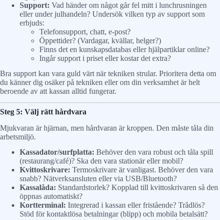
Support:
Vad händer om något går fel mitt i lunchrusningen
eller under julhandeln? Undersök vilken typ av support som
erbjuds:
Telefonsupport, chatt, e-post?
Öppettider? (Vardagar, kvällar, helger?)
Finns det en kunskapsdatabas eller hjälpartiklar online?
Ingår support i priset eller kostar det extra?
Bra support kan vara guld värt när tekniken strular. Prioritera detta om
du känner dig osäker på tekniken eller om din verksamhet är helt
beroende av att kassan alltid fungerar.
Steg 5: Välj rätt hårdvara
Mjukvaran är hjärnan, men hårdvaran är kroppen. Den måste tåla din
arbetsmiljö.
Kassadator/surfplatta:
Behöver den vara robust och tåla spill
(restaurang/café)? Ska den vara stationär eller mobil?
Kvittoskrivare:
Termoskrivare är vanligast. Behöver den vara
snabb? Nätverksansluten eller via USB/Bluetooth?
Kassalåda:
Standardstorlek? Kopplad till kvittoskrivaren så den
öppnas automatiskt?
Kortterminal:
Integrerad i kassan eller fristående? Trådlös?
Stöd för kontaktlösa betalningar (blipp) och mobila betalsätt?