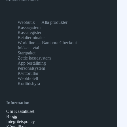
Webbutik — Alla produkter
Kassasystem
Kassaregister
Betalterminaler
Worldline — Bambora Checkout
Inlösenavtal
Startpaket
Zettle kassasystem
App beställning
Personalsystem
Kvittorullar
Webbhotell
Korttidshyra
Information
Om Kassahuset
Blogg
Integritetspolicy
Köpvillkor