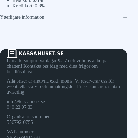
Betalkort: 0.6%
Kreditkort: 0.8%
Ytterligare information
Utmärkt support vardagar 9-17 och vi finns alltid på
chatten! Kontakta oss idag med dina frågor om
betallösningar.
Alla priser är angivna exkl. moms. Vi reserverar oss för
eventuella skriv- och inmatningsfel. Priser kan ändras utan
avisering.
info@kassahuset.se
040 22 07 33
Organisationsnummer
556792-0755
VAT-nummer
SE556792075501