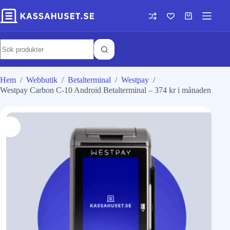
Hem
/
Webbutik
/
Betalterminal
/
Westpay
/
Westpay Carbon C-10 Android Betalterminal – 374 kr i månaden