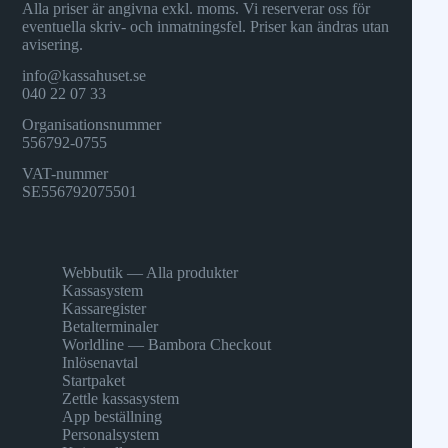
Alla priser är angivna exkl. moms. Vi reserverar oss för
eventuella skriv- och inmatningsfel. Priser kan ändras utan
avisering.
info@kassahuset.se
040 22 07 33
Organisationsnummer
556792-0755
VAT-nummer
SE556792075501
Webbutik — Alla produkter
Kassasystem
Kassaregister
Betalterminaler
Worldline — Bambora Checkout
Inlösenavtal
Startpaket
Zettle kassasystem
App beställning
Personalsystem