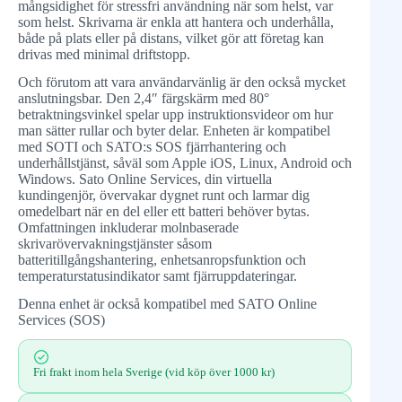
mångsidighet för stressfri användning när som helst, var
som helst. Skrivarna är enkla att hantera och underhålla,
både på plats eller på distans, vilket gör att företag kan
drivas med minimal driftstopp.
Och förutom att vara användarvänlig är den också mycket
anslutningsbar. Den 2,4″ färgskärm med 80°
betraktningsvinkel spelar upp instruktionsvideor om hur
man sätter rullar och byter delar. Enheten är kompatibel
med SOTI och SATO:s SOS fjärrhantering och
underhållstjänst, såväl som Apple iOS, Linux, Android och
Windows. Sato Online Services, din virtuella
kundingenjör, övervakar dygnet runt och larmar dig
omedelbart när en del eller ett batteri behöver bytas.
Omfattningen inkluderar molnbaserade
skrivarövervakningstjänster såsom
batteritillgångshantering, enhetsanropsfunktion och
temperaturstatusindikator samt fjärruppdateringar.
Denna enhet är också kompatibel med SATO Online
Services (SOS)
Fri frakt inom hela Sverige (vid köp över 1000 kr)