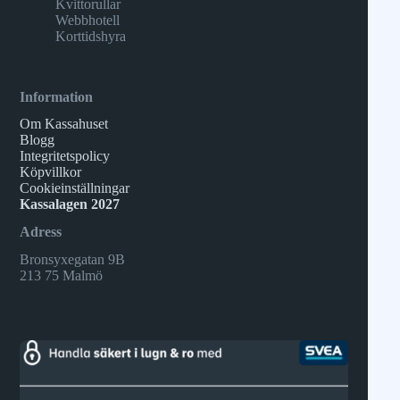
Kvittorullar
Webbhotell
Korttidshyra
Information
Om Kassahuset
Blogg
Integritetspolicy
Köpvillkor
Cookieinställningar
Kassalagen 2027
Adress
Bronsyxegatan 9B
213 75 Malmö