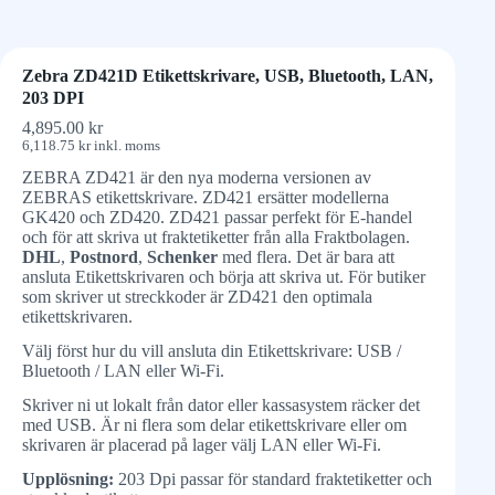
Zebra ZD421D Etikettskrivare, USB, Bluetooth, LAN,
203 DPI
4,895.00
kr
6,118.75
kr
inkl. moms
ZEBRA ZD421 är den nya moderna versionen av
ZEBRAS etikettskrivare. ZD421 ersätter modellerna
GK420 och ZD420. ZD421 passar perfekt för E-handel
och för att skriva ut fraktetiketter från alla Fraktbolagen.
DHL
,
Postnord
,
Schenker
med flera. Det är bara att
ansluta Etikettskrivaren och börja att skriva ut. För butiker
som skriver ut streckkoder är ZD421 den optimala
etikettskrivaren.
Välj först hur du vill ansluta din Etikettskrivare: USB /
Bluetooth / LAN eller Wi-Fi.
Skriver ni ut lokalt från dator eller kassasystem räcker det
med USB. Är ni flera som delar etikettskrivare eller om
skrivaren är placerad på lager välj LAN eller Wi-Fi.
Upplösning:
203 Dpi passar för standard fraktetiketter och