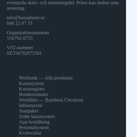
eventuella skriv- och inmatningsfel. Priser kan ändras utan
avisering.
info@kassahuset.se
040 22 07 33
Organisationsnummer
556792-0755
VAT-nummer
SE556792075501
Webbutik — Alla produkter
Kassasystem
Kassaregister
Betalterminaler
Worldline — Bambora Checkout
Inlösenavtal
Startpaket
Zettle kassasystem
App beställning
Personalsystem
Kvittorullar