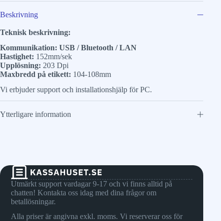
Beskrivning
Teknisk beskrivning:
Kommunikation: USB / Bluetooth / LAN
Hastighet:
152mm/sek
Upplösning:
203 Dpi
Maxbredd på etikett:
104-108mm
Vi erbjuder support och installationshjälp för PC.
Ytterligare information
Utmärkt support vardagar 9-17 och vi finns alltid på
chatten! Kontakta oss idag med dina frågor om
betallösningar.
Alla priser är angivna exkl. moms. Vi reserverar oss för