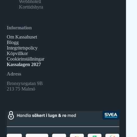
Webbhotell
Korttidshyra
Information
Om Kassahuset
Blogg
Integritetspolicy
Köpvillkor
Cookieinställningar
Kassalagen 2027
Adress
Bronsyxegatan 9B
213 75 Malmö