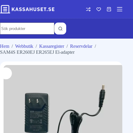
Hem
/
Webbutik
/
Kassaregister
/
Reservdelar
/
SAM4S ER260EJ ER265EJ El-adapter