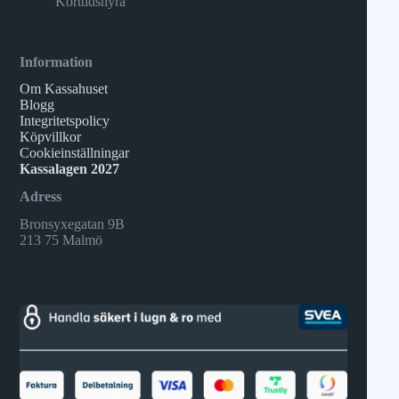
Korttidshyra
Information
Om Kassahuset
Blogg
Integritetspolicy
Köpvillkor
Cookieinställningar
Kassalagen 2027
Adress
Bronsyxegatan 9B
213 75 Malmö