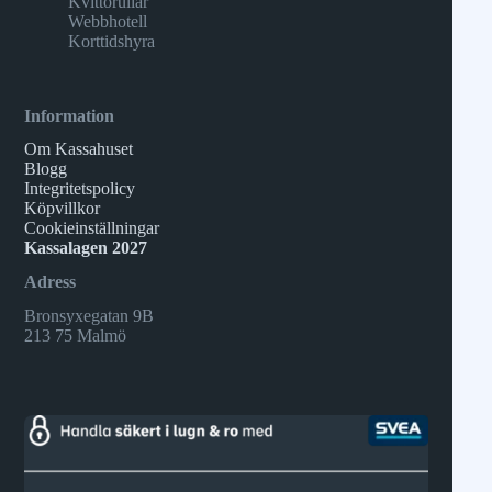
Kvittorullar
Webbhotell
Korttidshyra
Information
Om Kassahuset
Blogg
Integritetspolicy
Köpvillkor
Cookieinställningar
Kassalagen 2027
Adress
Bronsyxegatan 9B
213 75 Malmö