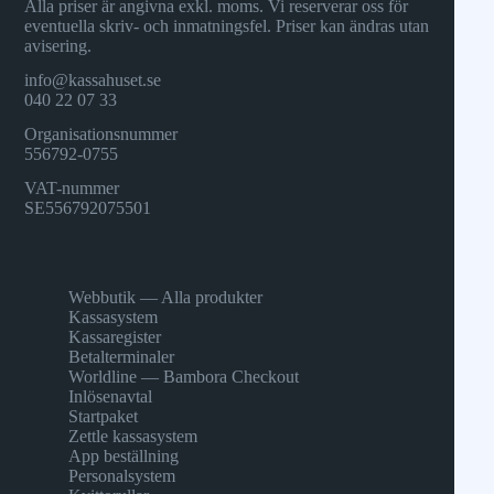
Alla priser är angivna exkl. moms. Vi reserverar oss för
eventuella skriv- och inmatningsfel. Priser kan ändras utan
avisering.
info@kassahuset.se
040 22 07 33
Organisationsnummer
556792-0755
VAT-nummer
SE556792075501
Webbutik — Alla produkter
Kassasystem
Kassaregister
Betalterminaler
Worldline — Bambora Checkout
Inlösenavtal
Startpaket
Zettle kassasystem
App beställning
Personalsystem