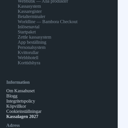
Webbutik — Alla produkter
Kassasystem
Kassaregister
Betalterminaler
Worldline — Bambora Checkout
Inlösenavtal
Startpaket
Zettle kassasystem
App beställning
Personalsystem
Kvittorullar
Webbhotell
Korttidshyra
Information
Om Kassahuset
Blogg
Integritetspolicy
Köpvillkor
Cookieinställningar
Kassalagen 2027
Adress