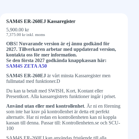
SAM4S ER-260EJ Kassaregister
5,900.00
kr
7,375.00
kr
inkl. moms
OBS! Nuvarande version är ej ännu godkänd för
2027. Tillverkaren arbetar med uppdaterad version,
kontakta oss för mer information.
Se den första 2027 godkända knappkassan här:
SAM4S ZETA A50
SAM4S ER-260EJ
är vårt minsta Kassaregister men
fullmatad med funktioner.D
Du kan ta betalt med SWISH, Kort, Kontant eller
Presentkort. Alla kassaregistrets funktioner ingår i priset.
Använd utan eller med kontrollenhet
. Är ni en förening
som inte har krav på kontrollenhet är detta ett perfekt
alternativ. Har ni redan en kontrollenheten kan ni koppla
kassan till denna. Passar till: Kontrollenheten.se och SCU-
100
SAM4S ER-260EJ kan användas fristående till alla