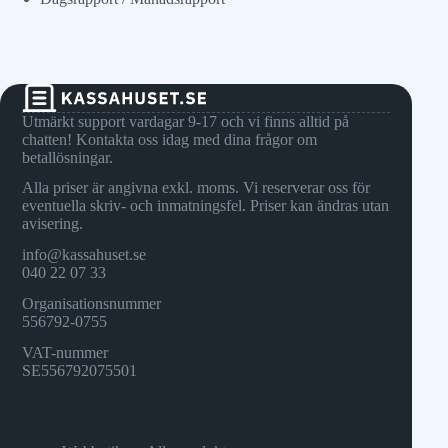
Utmärkt support vardagar 9-17 och vi finns alltid på
chatten! Kontakta oss idag med dina frågor om
betallösningar.
Alla priser är angivna exkl. moms. Vi reserverar oss för
eventuella skriv- och inmatningsfel. Priser kan ändras utan
avisering.
info@kassahuset.se
040 22 07 33
Organisationsnummer
556792-0755
VAT-nummer
SE556792075501