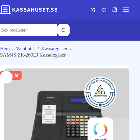
Hem
/
Webbutik
/
Kassaregister
/
SAM4S ER-260EJ Kassaregister
Populär