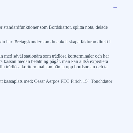
er standardfunktioner som Bordskartor, splitta nota, delade
m du har företagskunder kan du enkelt skapa fakturan direkt i
n med såväl stationära som trådlösa kortterminaler och har
kera kassan medan betalning pågår, man kan alltså expediera
a din trådlösa kortterminal kan hämta upp bordsnotan och ta
lett kassaplats med: Cesar Aerpos FEC Firich 15″ Touchdator