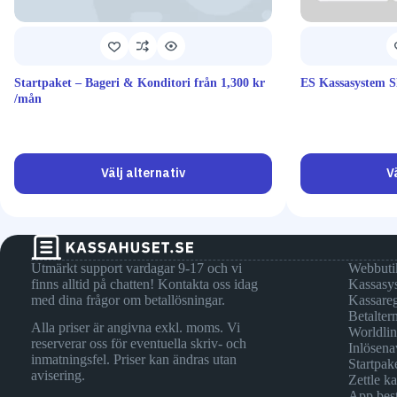
Startpaket – Bageri & Konditori från 1,300 kr
ES Kassasystem S
/mån
Välj alternativ
V
Utmärkt support vardagar 9-17 och vi
Webbuti
finns alltid på chatten! Kontakta oss idag
Kassasy
med dina frågor om betallösningar.
Kassareg
Betalter
Alla priser är angivna exkl. moms. Vi
Worldli
reserverar oss för eventuella skriv- och
Inlösena
inmatningsfel. Priser kan ändras utan
Startpak
avisering.
Zettle k
App best