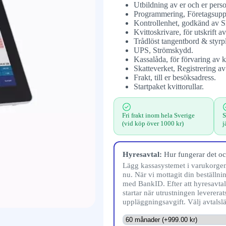
Utbildning av er och er perso
Programmering, Företagsuppg
Kontrollenhet, godkänd av Sk
Kvittoskrivare, för utskrift av
Trådlöst tangentbord & styrpl
UPS, Strömskydd.
Kassalåda, för förvaring av k
Skatteverket, Registrering av
Frakt, till er besöksadress.
Startpaket kvittorullar.
Fri frakt inom hela Sverige
S
(vid köp över 1000 kr)
j
Hyresavtal:
Hur fungerar det oc
Lägg kassasystemet i varukorgen 
nu. När vi mottagit din beställni
med BankID. Efter att hyresavtale
startar när utrustningen levererats 
uppläggningsavgift. Välj avtalsl