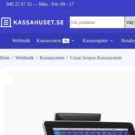
040 22 07 33 — Mån - Fre: 09 - 17
Webbutik
Kassasystem
Kassaregister
Betalte
Ny
Hem
/
Webbutik
/
Kassasystem
/
Cesar Aerpos Kassasystem