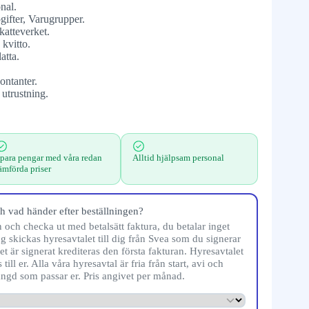
nal.
ifter, Varugrupper.
atteverket.
 kvitto.
atta.
ontanter.
 utrustning.
para pengar med våra redan
Alltid hjälpsam personal
ämförda priser
h vad händer efter beställningen?
och checka ut med betalsätt faktura, du betalar inget
ng skickas hyresavtalet till dig från Svea som du signerar
t är signerat krediteras den första fakturan. Hyresavtalet
till er. Alla våra hyresavtal är fria från start, avi och
ängd som passar er. Pris angivet per månad.