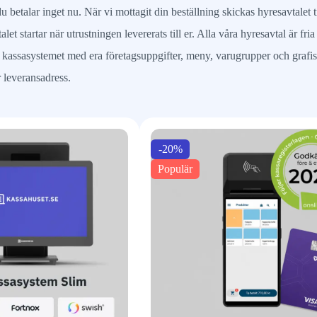
 betalar inget nu. När vi mottagit din beställning skickas hyresavtalet
let startar när utrustningen levererats till er. Alla våra hyresavtal är fri
a kassasystemet med era företagsuppgifter, meny, varugrupper och grafis
r leveransadress.
-20%
Populär