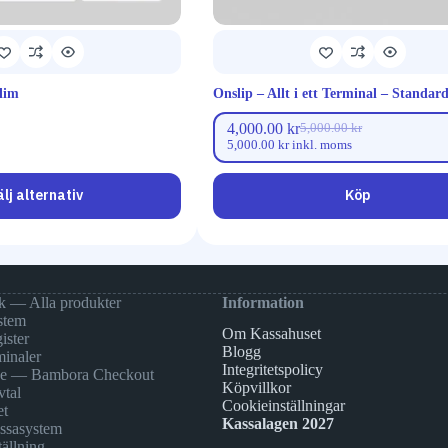
lim
Onslip – Allt i ett Terminal – Standar
4,000.00
kr
5,000.00
kr
5,000.00
kr
inkl. moms
älj alternativ
Köp
k — Alla produkter
Information
stem
Om Kassahuset
ister
Blogg
minaler
Integritetspolicy
ne — Bambora Checkout
Köpvillkor
vtal
Cookieinställningar
et
Kassalagen 2027
assasystem
ällning