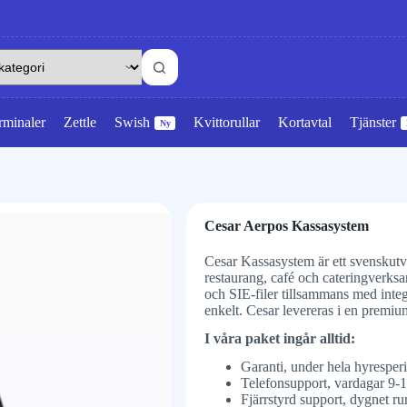
rminaler
Zettle
Swish
Kvittorullar
Kortavtal
Tjänster
Ny
Cesar Aerpos Kassasystem
Cesar Kassasystem är ett svenskutv
restaurang, café och cateringverks
och SIE-filer tillsammans med inte
enkelt. Cesar levereras i en premi
I våra paket ingår alltid:
Garanti, under hela hyresper
Telefonsupport, vardagar 9-1
Fjärrstyrd support, dygnet ru