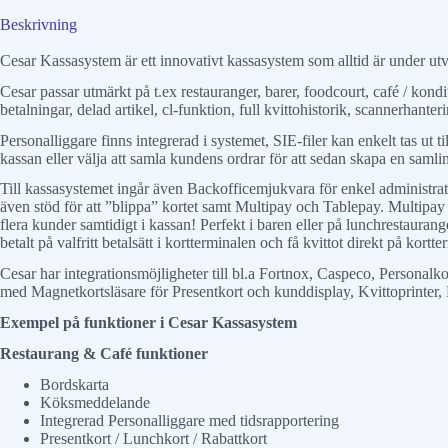
Beskrivning
Cesar Kassasystem är ett innovativt kassasystem som alltid är under ut
Cesar passar utmärkt på t.ex restauranger, barer, foodcourt, café / kond
betalningar, delad artikel, cl-funktion, full kvittohistorik, scannerhante
Personalliggare finns integrerad i systemet, SIE-filer kan enkelt tas ut
kassan eller välja att samla kundens ordrar för att sedan skapa en samli
Till kassasystemet ingår även Backofficemjukvara för enkel administrat
även stöd för att ”blippa” kortet samt Multipay och Tablepay. Multipay b
flera kunder samtidigt i kassan! Perfekt i baren eller på lunchrestaura
betalt på valfritt betalsätt i kortterminalen och få kvittot direkt på kortt
Cesar har integrationsmöjligheter till bl.a Fortnox, Caspeco, Persona
med Magnetkortsläsare för Presentkort och kunddisplay, Kvittoprinter
Exempel på funktioner i Cesar Kassasystem
Restaurang & Café funktioner
Bordskarta
Köksmeddelande
Integrerad Personalliggare med tidsrapportering
Presentkort / Lunchkort / Rabattkort