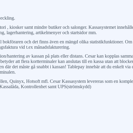
veckling.
itori , kiosker samt mindre butiker och salonger. Kassasystemet innehåll
ring, lagerhantering, artikelmenyer och startsidor mm.
 till bokföraren och det finns även en mängd olika statistikfunktioner. O
ngsfaktura vid t.ex månadsfakturering.
ion/hantering av kassan på plats eller distans. Cesar kan kopplas samma
etyder att flera kortterminaler kan anslutas till en kassa utan att bloc
ngen där det måste gå snabbt i kassan! Tablepay innebär att du enkelt vi
erminalen.
lkollen, Quinyx, Hotsoft mfl. Cesar Kassasystem levereras som en komp
, Kassalåda, Kontrollenhet samt UPS(strömskydd)