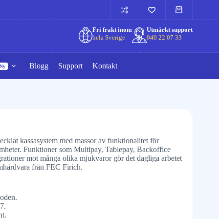
Fri frakt inom
Utmärkt support
hela Sverige
040 22 07 33
Blogg
Support
Kontakt
Ny
ecklat kassasystem med massor av funktionalitet för
amheter. Funktioner som Multipay, Tablepay, Backoffice
grationer mot många olika mjukvaror gör det dagliga arbetet
umhårdvara från FEC Firich.
ioden.
7.
nt.