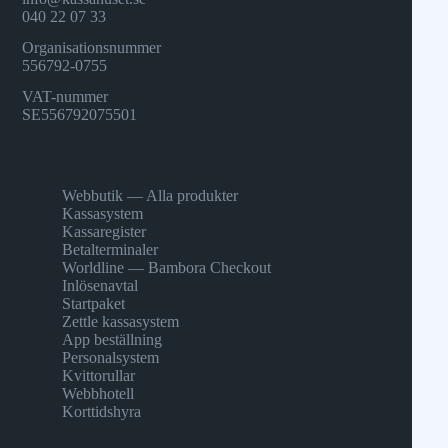
040 22 07 33
Organisationsnummer
556792-0755
VAT-nummer
SE556792075501
Webbutik — Alla produkter
Kassasystem
Kassaregister
Betalterminaler
Worldline — Bambora Checkout
Inlösenavtal
Startpaket
Zettle kassasystem
App beställning
Personalsystem
Kvittorullar
Webbhotell
Korttidshyra