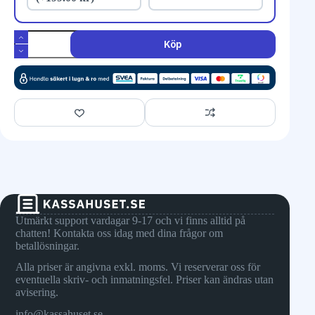
Köp
Utmärkt support vardagar 9-17 och vi finns alltid på
chatten! Kontakta oss idag med dina frågor om
betallösningar.
Alla priser är angivna exkl. moms. Vi reserverar oss för
eventuella skriv- och inmatningsfel. Priser kan ändras utan
avisering.
info@kassahuset.se