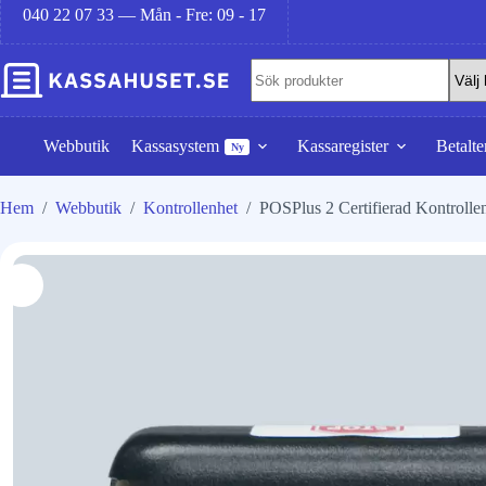
040 22 07 33 — Mån - Fre: 09 - 17
Webbutik
Kassasystem
Kassaregister
Betalte
Ny
Hem
/
Webbutik
/
Kontrollenhet
/
POSPlus 2 Certifierad Kontrolle