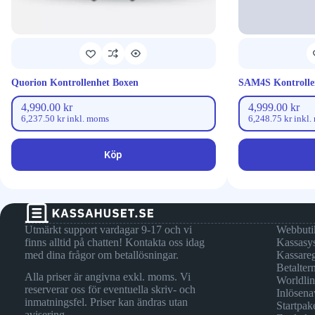
Quorion Kontrollenhet Boxen
SAM4S Kontrollen
4,990.00
kr
4,999.00
kr
6,237.50
kr
inkl. moms
6,248.75
kr
inkl.
Köp
Utmärkt support vardagar 9-17 och vi
Webbuti
finns alltid på chatten! Kontakta oss idag
Kassasy
med dina frågor om betallösningar.
Kassareg
Betalter
Alla priser är angivna exkl. moms. Vi
Worldli
reserverar oss för eventuella skriv- och
Inlösena
inmatningsfel. Priser kan ändras utan
Startpak
avisering.