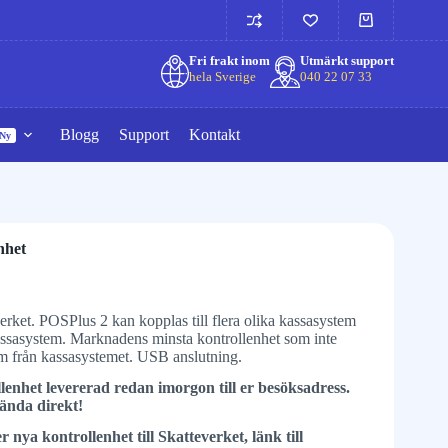
Fri frakt inom
Utmärkt support
hela Sverige
040 22 07 33
Blogg
Support
Kontakt
Ny
nhet
rket. POSPlus 2 kan kopplas till flera olika kassasystem
assasystem. Marknadens minsta kontrollenhet som inte
röm från kassasystemet. USB anslutning.
llenhet levererad redan imorgon till er besöksadress.
ända direkt!
r nya kontrollenhet till Skatteverket, länk till