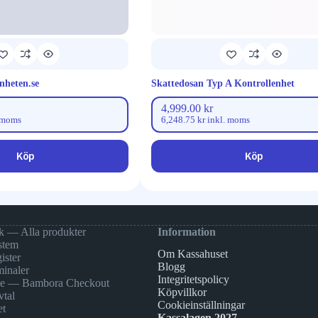
heten.se
Skattedosan Typ A Kontrollenhet
4,999.00
kr
 moms
6,248.75
kr
inkl. moms
Köp
Köp
k — Alla produkter
Information
stem
Om Kassahuset
ister
Blogg
minaler
Integritetspolicy
ne — Bambora Checkout
Köpvillkor
vtal
Cookieinställningar
et
Kassalagen 2027