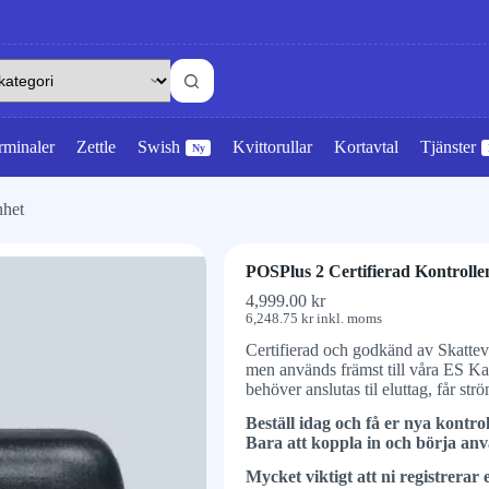
rminaler
Zettle
Swish
Kvittorullar
Kortavtal
Tjänster
Ny
nhet
POSPlus 2 Certifierad Kontrolle
4,999.00
kr
6,248.75
kr
inkl. moms
Certifierad och godkänd av Skatteve
men används främst till våra ES K
behöver anslutas til eluttag, får st
Beställ idag och få er nya kontro
Bara att koppla in och börja anv
Mycket viktigt att ni registrerar e