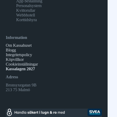
App beställning
Personalsystem
Kvittorullar
Webbhotell
Korttidshyra
Information
Om Kassahuset
Blogg
Integritetspolicy
Köpvillkor
Cookieinställningar
Kassalagen 2027
Adress
Bronsyxegatan 9B
213 75 Malmö