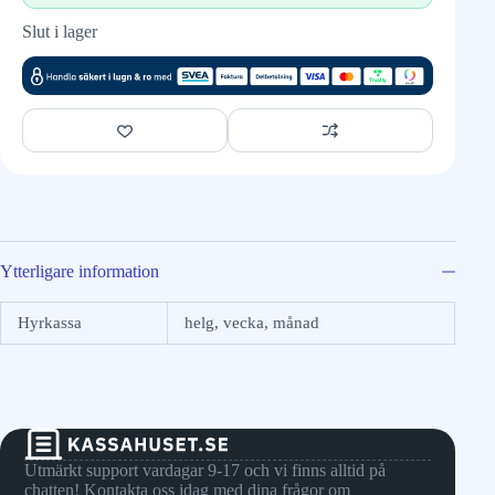
Slut i lager
Ytterligare information
Hyrkassa
helg, vecka, månad
Utmärkt support vardagar 9-17 och vi finns alltid på
chatten! Kontakta oss idag med dina frågor om