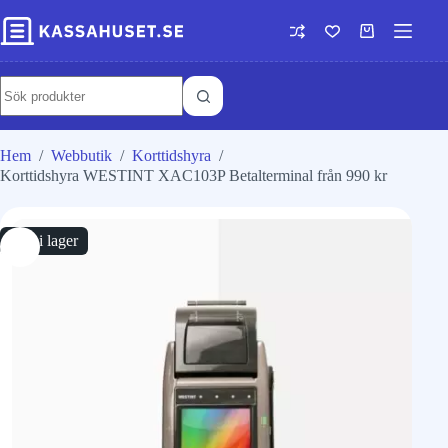
Hem
/
Webbutik
/
Korttidshyra
/
Korttidshyra WESTINT XAC103P Betalterminal från 990 kr
Slut i lager