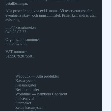
betallösningar.
Alla priser är angivna exkl. moms. Vi reserverar oss för
eventuella skriv- och inmatningsfel. Priser kan ändras utan
avisering.
info@kassahuset.se
040 22 07 33
Organisationsnummer
556792-0755
VAT-nummer
SE556792075501
Webbutik — Alla produkter
Kassasystem
Kassaregister
Betalterminaler
Worldline — Bambora Checkout
Inlösenavtal
Startpaket
Zettle kassasystem