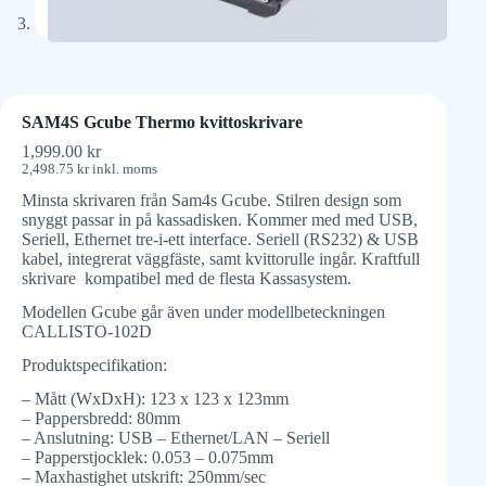
SAM4S Gcube Thermo kvittoskrivare
1,999.00
kr
2,498.75
kr
inkl. moms
Minsta skrivaren från Sam4s Gcube. Stilren design som
snyggt passar in på kassadisken. Kommer med med USB,
Seriell, Ethernet tre-i-ett interface. Seriell (RS232) & USB
kabel, integrerat väggfäste, samt kvittorulle ingår. Kraftfull
skrivare kompatibel med de flesta Kassasystem.
Modellen Gcube går även under modellbeteckningen
CALLISTO-102D
Produktspecifikation:
– Mått (WxDxH): 123 x 123 x 123mm
– Pappersbredd: 80mm
– Anslutning: USB – Ethernet/LAN – Seriell
– Papperstjocklek: 0.053 – 0.075mm
– Maxhastighet utskrift: 250mm/sec