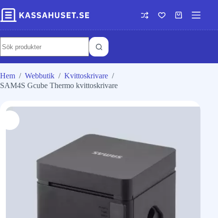
Hem
/
Webbutik
/
Kvittoskrivare
/
SAM4S Gcube Thermo kvittoskrivare