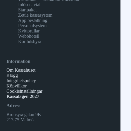
Inlösenavtal
Startpaket
Zettle kassasystem
App beställning
Personalsystem
Kvittorullar
Webbhotell
Korttidshyra
Information
Om Kassahuset
Blogg
Integritetspolicy
Köpvillkor
Cookieinställningar
Kassalagen 2027
Adress
Bronsyxegatan 9B
213 75 Malmö