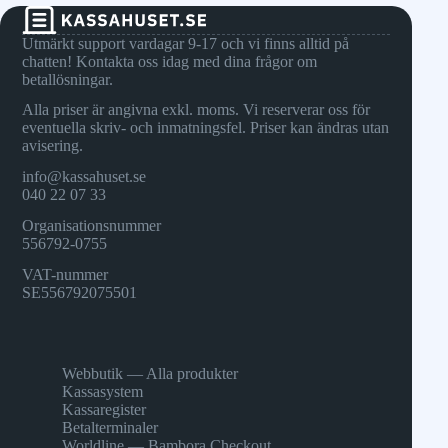
Utmärkt support vardagar 9-17 och vi finns alltid på
chatten! Kontakta oss idag med dina frågor om
betallösningar.
Alla priser är angivna exkl. moms. Vi reserverar oss för
eventuella skriv- och inmatningsfel. Priser kan ändras utan
avisering.
info@kassahuset.se
040 22 07 33
Organisationsnummer
556792-0755
VAT-nummer
SE556792075501
Webbutik — Alla produkter
Kassasystem
Kassaregister
Betalterminaler
Worldline — Bambora Checkout