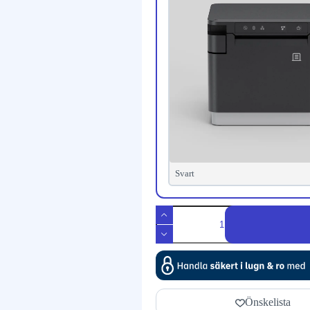
Svart
Önskelista