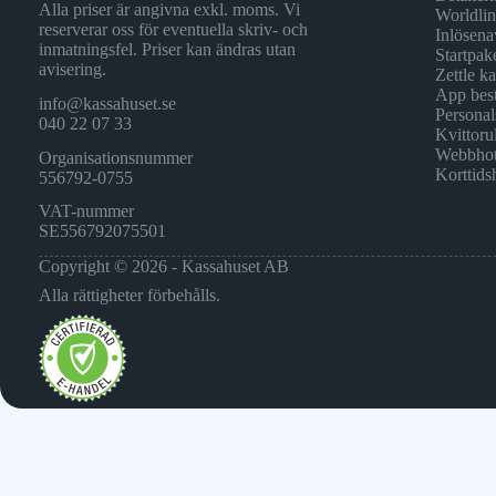
Alla priser är angivna exkl. moms. Vi
Worldli
reserverar oss för eventuella skriv- och
Inlösena
inmatningsfel. Priser kan ändras utan
Startpak
avisering.
Zettle k
App best
info@kassahuset.se
Personal
040 22 07 33
Kvittorul
Webbhot
Organisationsnummer
Korttids
556792-0755
VAT-nummer
SE556792075501
Copyright © 2026 - Kassahuset AB
Alla rättigheter förbehålls.