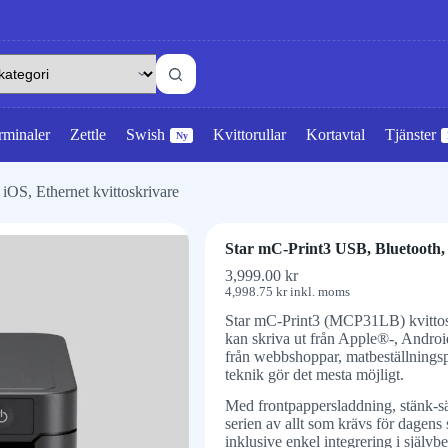
rminaler
Zettle
Swish
Kvittorullar
Kortavtal
Tjänster
Ny
iOS, Ethernet kvittoskrivare
Star mC-Print3 USB, Bluetooth, 
3,999.00
kr
4,998.75
kr
inkl. moms
Star mC-Print3 (MCP31LB) kvittosk
kan skriva ut från Apple®-, Androi
från webbshoppar, matbeställnings
teknik gör det mesta möjligt.
Med frontpappersladdning, stänk-sä
serien av allt som krävs för dagens
inklusive enkel integrering i självb