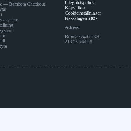
Integritetspolicy
ne — Bambora Checkout
Köpvillkor
vtal
Cookieinställningar
et
Kassalagen 2027
assasystem
ällning
Adress
system
lar
Bronsyxegatan 9B
ell
213 75 Malmö
hyra