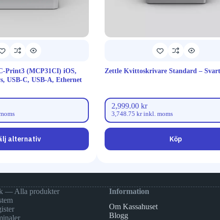
C-Print3 (MCP31CI) iOS,
Zettle Kvittoskrivare Standard – Svar
s, USB-C, USB-A, Ethernet
2,999.00
kr
 moms
3,748.75
kr
inkl. moms
älj alternativ
Köp
k — Alla produkter
Information
stem
Om Kassahuset
ister
Blogg
minaler