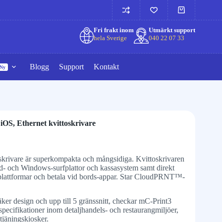
Fri frakt inom
Utmärkt support
hela Sverige
040 22 07 33
Blogg
Support
Kontakt
Ny
iOS, Ethernet kvittoskrivare
rivare är superkompakta och mångsidiga. Kvittoskrivaren
d- och Windows-surfplattor och kassasystem samt direkt
plattformar och betala vid bords-appar. Star CloudPRNT™-
ker design och upp till 5 gränssnitt, checkar mC-Print3
 specifikationer inom detaljhandels- och restaurangmiljöer,
etjäningskiosker.