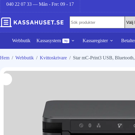
040 22 07 33 — Mån - Fre: 09 - 17
Webbutik
Kassasystem
Kassaregister
Betalte
Ny
Hem
/
Webbutik
/
Kvittoskrivare
/
Star mC-Print3 USB, Bluetooth, 