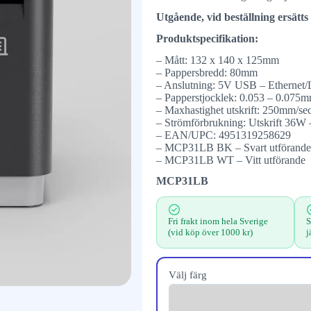
Utgående, vid beställning ersä
Produktspecifikation:
– Mått: 132 x 140 x 125mm
– Pappersbredd: 80mm
– Anslutning: 5V USB – Ethernet
– Papperstjocklek: 0.053 – 0.075
– Maxhastighet utskrift: 250mm/se
– Strömförbrukning: Utskrift 36W
– EAN/UPC: 4951319258629
– MCP31LB BK – Svart utförande
– MCP31LB WT – Vitt utförande
MCP31LB
Fri frakt inom hela Sverige
S
(vid köp över 1000 kr)
j
Välj färg