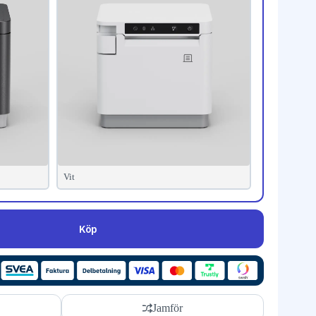
Vit
Köp
Jamför