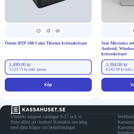
Orient BTP-S80 Cube Thermo kvittoskrivare
Star Micronics m
Android, Window
kvittoskrivare
2,499.00
kr
3,394.00
kr
3,123.75
kr
inkl. moms
4,242.50
kr
inkl.
Köp
V
Utmärkt support vardagar 9-17 och vi
Webbuti
finns alltid på chatten! Kontakta oss idag
Kassasy
med dina frågor om betallösningar.
Kassareg
Betalter