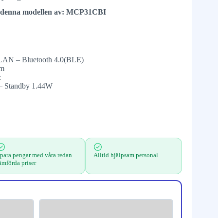
tts denna modellen av: MCP31CBI
/LAN – Bluetooth 4.0(BLE)
mm
c
 – Standby 1.44W
para pengar med våra redan
Alltid hjälpsam personal
ämförda priser