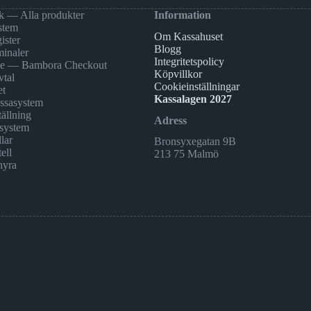
k — Alla produkter
Information
stem
Om Kassahuset
ister
Blogg
minaler
Integritetspolicy
ne — Bambora Checkout
Köpvillkor
vtal
Cookieinställningar
et
Kassalagen 2027
assasystem
ällning
Adress
system
lar
Bronsyxegatan 9B
ell
213 75 Malmö
hyra