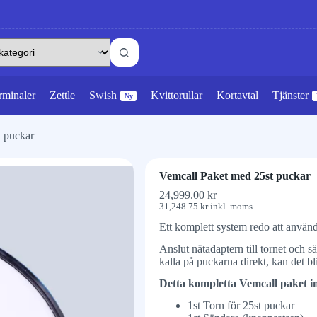
rminaler
Zettle
Swish
Kvittorullar
Kortavtal
Tjänster
Ny
t puckar
Vemcall Paket med 25st puckar
24,999.00
kr
31,248.75
kr
inkl. moms
Ett komplett system redo att använd
Anslut nätadaptern till tornet och
kalla på puckarna direkt, kan det bl
Detta kompletta Vemcall paket in
1st Torn för 25st puckar