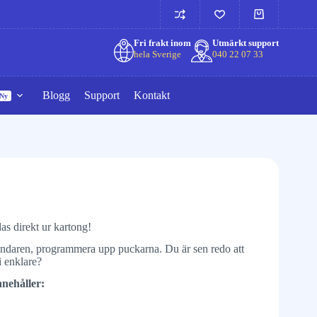
Fri frakt inom
Utmärkt support
hela Sverige
040 22 07 33
Blogg
Support
Kontakt
Ny
as direkt ur kartong!
 sändaren, programmera upp puckarna. Du är sen redo att
i enklare?
nehåller: