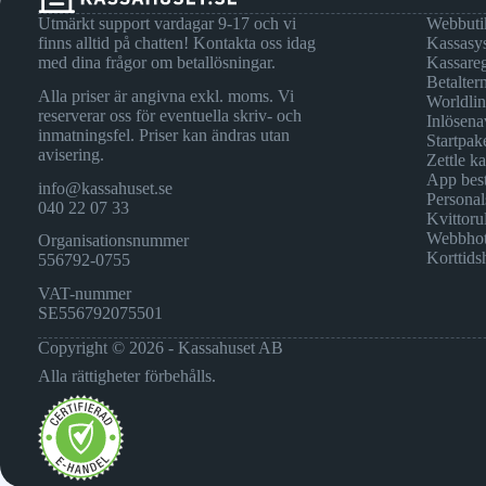
Utmärkt support vardagar 9-17 och vi
Webbuti
finns alltid på chatten! Kontakta oss idag
Kassasy
med dina frågor om betallösningar.
Kassareg
Betalter
Alla priser är angivna exkl. moms. Vi
Worldli
reserverar oss för eventuella skriv- och
Inlösena
inmatningsfel. Priser kan ändras utan
Startpak
avisering.
Zettle k
App best
info@kassahuset.se
Personal
040 22 07 33
Kvittorul
Webbhot
Organisationsnummer
Korttids
556792-0755
VAT-nummer
SE556792075501
Copyright © 2026 - Kassahuset AB
Alla rättigheter förbehålls.