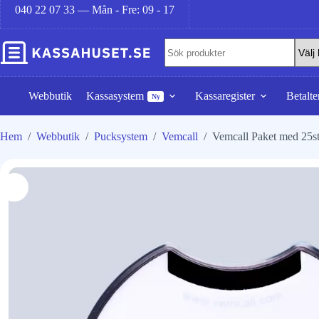
040 22 07 33 — Mån - Fre: 09 - 17
Webbutik
Kassasystem
Kassaregister
Betalte
Ny
Hem
/
Webbutik
/
Pucksystem
/
Vemcall
/
Vemcall Paket med 25s