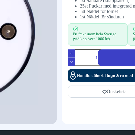
1st Sändare (knappsatsen)
25st Puckar med integrerad
1st Nätdel för tornet
1st Nätdel för sändaren
Fri frakt inom hela Sverige
S
(vid köp över 1000 kr)
j
Önskelista