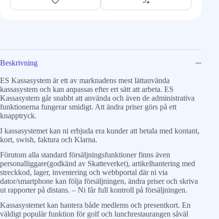
Beskrivning
ES Kassasystem är ett av marknadens mest lättanvända
kassasystem och kan anpassas efter ert sätt att arbeta. ES
Kassasystem går snabbt att använda och även de administrativa
funktionerna fungerar smidigt. Att ändra priser görs på ett
knapptryck.
I kassasystemet kan ni erbjuda era kunder att betala med kontant,
kort, swish, faktura och Klarna.
Förutom alla standard försäljningsfunktioner finns även
personalliggare(godkänd av Skatteverket), artikelhantering med
streckkod, lager, inventering och webbportal där ni via
dator/smartphone kan följa försäljningen, ändra priser och skriva
ut rapporter på distans. – Ni får full kontroll på försäljningen.
Kassasystemet kan hantera både medlems och presentkort. En
väldigt populär funktion för golf och lunchrestaurangen såväl