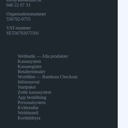
040 22 07 33
Organisationsnummer
556792-0755
VAT-nummer
SE556792075501
Webbutik — Alla produkter
Kassasystem
Kassaregister
Betalterminaler
Worldline — Bambora Checkout
Inlösenavtal
Startpaket
Zettle kassasystem
App beställning
Personalsystem
Kvittorullar
Webbhotell
Korttidshyra