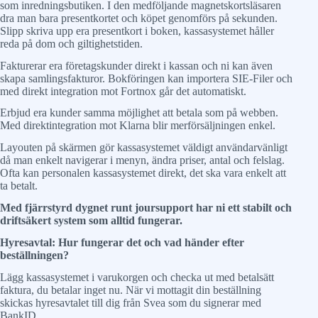
som inredningsbutiken. I den medföljande magnetskortsläsaren
dra man bara presentkortet och köpet genomförs på sekunden.
Slipp skriva upp era presentkort i boken, kassasystemet håller
reda på dom och giltighetstiden.
Fakturerar era företagskunder direkt i kassan och ni kan även
skapa samlingsfakturor. Bokföringen kan importera SIE-Filer och
med direkt integration mot Fortnox går det automatiskt.
Erbjud era kunder samma möjlighet att betala som på webben.
Med direktintegration mot Klarna blir merförsäljningen enkel.
Layouten på skärmen gör kassasystemet väldigt användarvänligt
då man enkelt navigerar i menyn, ändra priser, antal och felslag.
Ofta kan personalen kassasystemet direkt, det ska vara enkelt att
ta betalt.
Med fjärrstyrd dygnet runt joursupport har ni ett stabilt och
driftsäkert system som alltid fungerar.
Hyresavtal: Hur fungerar det och vad händer efter
beställningen?
Lägg kassasystemet i varukorgen och checka ut med betalsätt
faktura, du betalar inget nu. När vi mottagit din beställning
skickas hyresavtalet till dig från Svea som du signerar med
BankID.