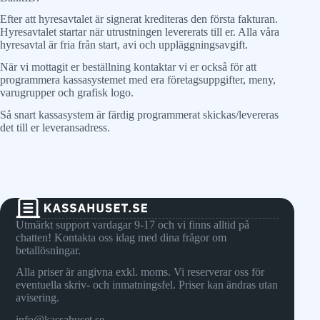
Efter att hyresavtalet är signerat krediteras den första fakturan.
Hyresavtalet startar när utrustningen levererats till er. Alla våra
hyresavtal är fria från start, avi och uppläggningsavgift.
När vi mottagit er beställning kontaktar vi er också för att
programmera kassasystemet med era företagsuppgifter, meny,
varugrupper och grafisk logo.
Så snart kassasystem är färdig programmerat skickas/levereras
det till er leveransadress.
Utmärkt support vardagar 9-17 och vi finns alltid på
chatten! Kontakta oss idag med dina frågor om
betallösningar.
Alla priser är angivna exkl. moms. Vi reserverar oss för
eventuella skriv- och inmatningsfel. Priser kan ändras utan
avisering.
info@kassahuset.se