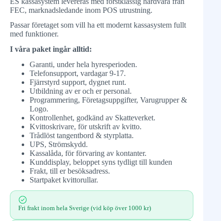
ES kassasystem levereras med förstklassig hårdvara från
FEC, marknadsledande inom POS utrustning.
Passar företaget som vill ha ett modernt kassasystem fullt
med funktioner.
I våra paket ingår alltid:
Garanti, under hela hyresperioden.
Telefonsupport, vardagar 9-17.
Fjärrstyrd support, dygnet runt.
Utbildning av er och er personal.
Programmering, Företagsuppgifter, Varugrupper &
Logo.
Kontrollenhet, godkänd av Skatteverket.
Kvittoskrivare, för utskrift av kvitto.
Trådlöst tangentbord & styrplatta.
UPS, Strömskydd.
Kassalåda, för förvaring av kontanter.
Kunddisplay, beloppet syns tydligt till kunden
Frakt, till er besöksadress.
Startpaket kvittorullar.
Fri frakt inom hela Sverige (vid köp över 1000 kr)