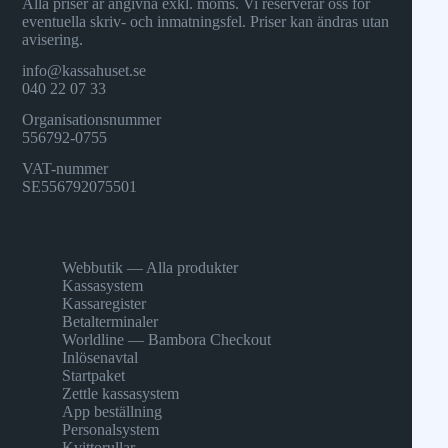
Alla priser är angivna exkl. moms. Vi reserverar oss för
eventuella skriv- och inmatningsfel. Priser kan ändras utan
avisering.
info@kassahuset.se
040 22 07 33
Organisationsnummer
556792-0755
VAT-nummer
SE556792075501
Webbutik — Alla produkter
Kassasystem
Kassaregister
Betalterminaler
Worldline — Bambora Checkout
Inlösenavtal
Startpaket
Zettle kassasystem
App beställning
Personalsystem
Kvittorullar