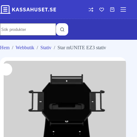
Hem
/
Webbutik
/
Stativ
/
Star mUNITE EZ3 stativ