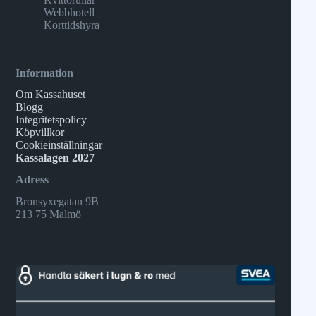
Webbhotell
Korttidshyra
Information
Om Kassahuset
Blogg
Integritetspolicy
Köpvillkor
Cookieinställningar
Kassalagen 2027
Adress
Bronsyxegatan 9B
213 75 Malmö