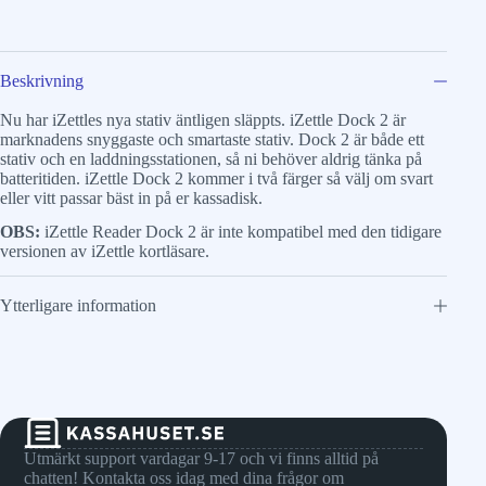
Beskrivning
Nu har iZettles nya stativ äntligen släppts. iZettle Dock 2 är
marknadens snyggaste och smartaste stativ. Dock 2 är både ett
stativ och en laddningsstationen, så ni behöver aldrig tänka på
batteritiden. iZettle Dock 2 kommer i två färger så välj om svart
eller vitt passar bäst in på er kassadisk.
OBS:
iZettle Reader Dock 2 är inte kompatibel med den tidigare
versionen av iZettle kortläsare.
Ytterligare information
Utmärkt support vardagar 9-17 och vi finns alltid på
chatten! Kontakta oss idag med dina frågor om