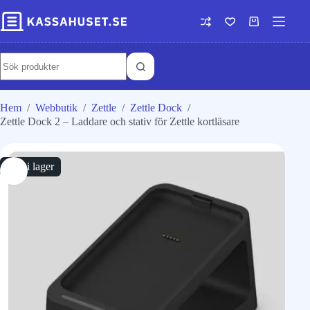
Hem
/
Webbutik
/
Zettle
/
Zettle Dock
/
Zettle Dock 2 – Laddare och stativ för Zettle kortläsare
Slut i lager