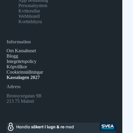
App beställning
Personalsystem
Kvittorullar
Webbhotell
Korttidshyra
Information
Om Kassahuset
Blogg
Integritetspolicy
Köpvillkor
Cookieinställningar
Kassalagen 2027
Adress
Bronsyxegatan 9B
213 75 Malmö