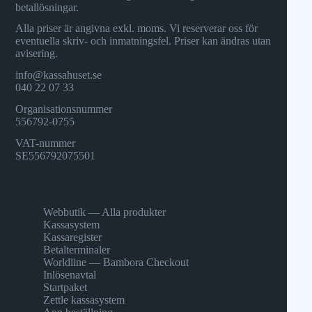
betallösningar.
Alla priser är angivna exkl. moms. Vi reserverar oss för
eventuella skriv- och inmatningsfel. Priser kan ändras utan
avisering.
info@kassahuset.se
040 22 07 33
Organisationsnummer
556792-0755
VAT-nummer
SE556792075501
Webbutik — Alla produkter
Kassasystem
Kassaregister
Betalterminaler
Worldline — Bambora Checkout
Inlösenavtal
Startpaket
Zettle kassasystem