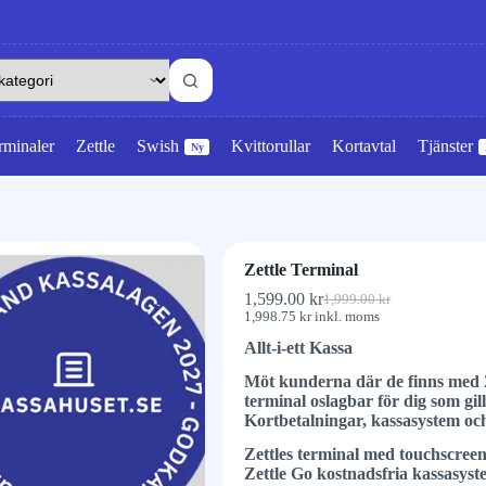
rminaler
Zettle
Swish
Kvittorullar
Kortavtal
Tjänster
Ny
Zettle Terminal
1,599.00
kr
1,999.00
kr
1,998.75
kr
inkl. moms
Allt-i-ett Kassa
Möt kunderna där de finns med Zet
terminal oslagbar för dig som g
i
Kortbetalningar, kassasystem och
Zettles terminal med touchscree
Zettle Go kostnadsfria kassasyst