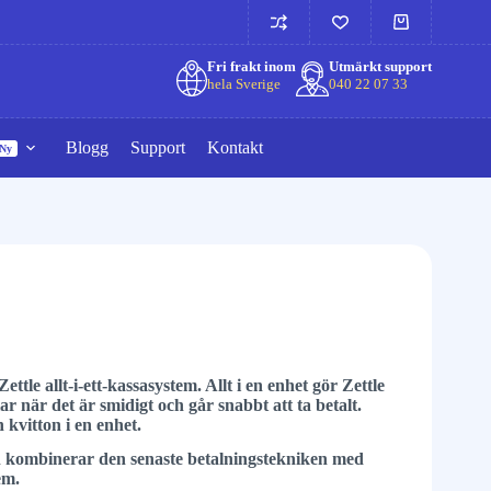
Fri frakt inom
Utmärkt support
hela Sverige
040 22 07 33
Blogg
Support
Kontakt
Ny
tle allt-i-ett-kassasystem. Allt i en enhet gör Zettle
llar när det är smidigt och går snabbt att ta betalt.
 kvitton i en enhet.
n kombinerar den senaste betalningstekniken med
em.