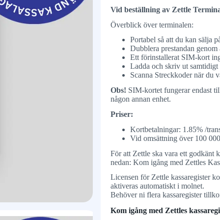
Vid beställning av Zettle Termin
Överblick över terminalen:
Portabel så att du kan sälja p
Dubblera prestandan genom a
Ett förinstallerat SIM-kort i
Ladda och skriv ut samtidigt
Scanna Streckkoder när du v
Obs!
SIM-kortet fungerar endast ti
någon annan enhet.
Priser:
Kortbetalningar: 1.85% /tran
Vid omsättning över 100 000
För att Zettle ska vara ett godkänt 
nedan: Kom igång med Zettles Kass
Licensen för Zettle kassaregister k
aktiveras automatiskt i molnet.
Behöver ni flera kassaregister ti
Kom igång med Zettles kassaregi