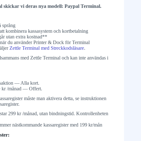
al skickar vi deras nya modell: Paypal Terminal.
å språng
tt kombinera kassasystem och kortbetalning
ngår utan extra kostnad**
 när du använder Printer & Dock för Terminal
äljer
Zettle Terminal med Streckkodsläsare
.
llsammans med Zettle Terminal och kan inte användas i
saktion — Alla kort.
 kr /månad — Offert.
kassaregister måste man aktivera detta, se instruktionen
aregister.
ostar 299 kr /månad, utan bindningstid. Kontrollenheten
llkommer nästkommande kassaregister med 199 kr/mån
ster: