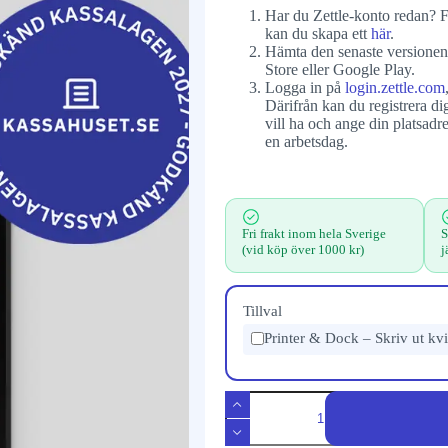
Har du Zettle-konto redan? Fo
kan du skapa ett
här
.
Hämta den senaste versionen 
Store eller Google Play.
Logga in på
login.zettle.com
Därifrån kan du registrera dig
vill ha och ange din platsadr
en arbetsdag.
Fri frakt inom hela Sverige
S
(vid köp över 1000 kr)
j
Tillval
Printer & Dock – Skriv ut kvi