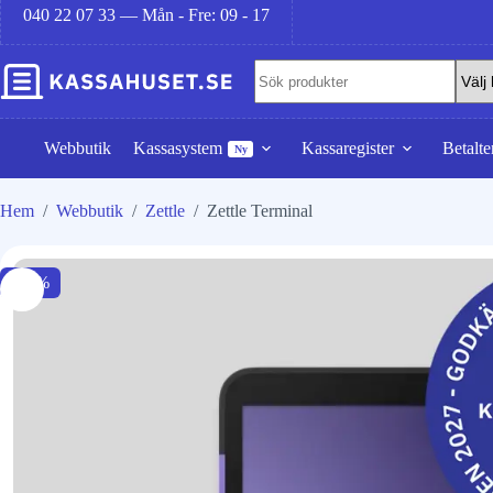
040 22 07 33 — Mån - Fre: 09 - 17
Webbutik
Kassasystem
Kassaregister
Betalte
Ny
Hem
/
Webbutik
/
Zettle
/
Zettle Terminal
-20%