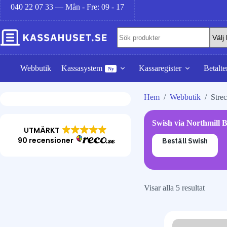
040 22 07 33 — Mån - Fre: 09 - 17
Webbutik
Kassasystem
Kassaregister
Betalte
Ny
Hem
/
Webbutik
/
Stre
Swish via Northmill B
UTMÄRKT
90 recensioner
Beställ Swish
Visar alla 5 resultat