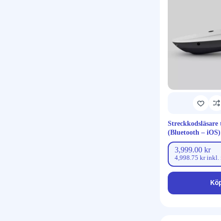
Streckkodsläsare t
(Bluetooth – iOS)
3,999.00
kr
4,998.75
kr
inkl.
Kö