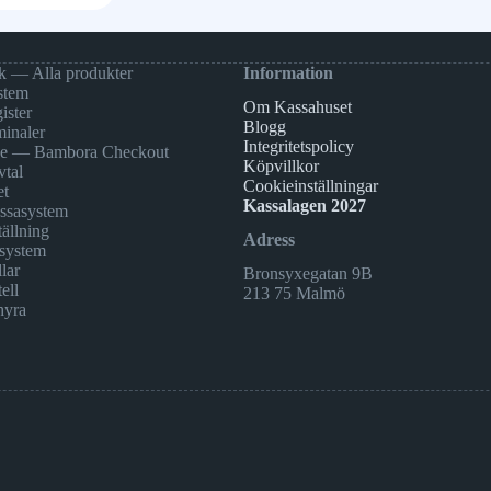
k — Alla produkter
Information
stem
Om Kassahuset
ister
Blogg
minaler
Integritetspolicy
ne — Bambora Checkout
Köpvillkor
vtal
Cookieinställningar
et
Kassalagen 2027
assasystem
ällning
Adress
system
lar
Bronsyxegatan 9B
ell
213 75 Malmö
hyra