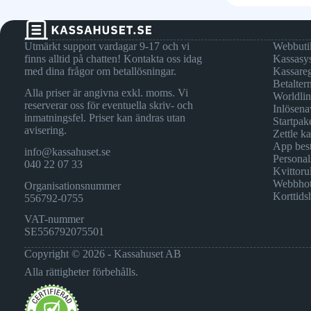
Utmärkt support vardagar 9-17 och vi
Webbuti
finns alltid på chatten! Kontakta oss idag
Kassasy
med dina frågor om betallösningar.
Kassareg
Betalter
Alla priser är angivna exkl. moms. Vi
Worldli
reserverar oss för eventuella skriv- och
Inlösena
inmatningsfel. Priser kan ändras utan
Startpak
avisering.
Zettle k
App best
info@kassahuset.se
Personal
040 22 07 33
Kvittorul
Webbhot
Organisationsnummer
Korttids
556792-0755
VAT-nummer
SE556792075501
Copyright © 2026 - Kassahuset AB
Alla rättigheter förbehålls.