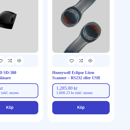
ID SD-380
Honeywell Eclipse Liten
läsare
Scanner – RS232 eller USB
kr
1,285.00
kr
r
inkl. moms
1,606.25
kr
inkl. moms
Köp
Köp