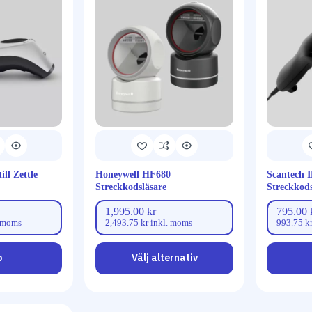
ill Zettle
Honeywell HF680
Scantech 
Streckkodsläsare
Streckkods
1,995.00
kr
795.00
 moms
2,493.75
kr
inkl. moms
993.75
k
p
Välj alternativ