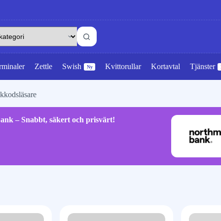
rminaler
Zettle
Swish
Kvittorullar
Kortavtal
Tjänster
Ny
ckkodsläsare
ank – Snabbt, säkert och prisvärt!