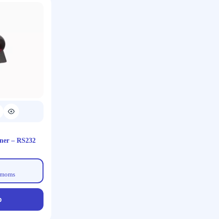
nner – RS232
 moms
p