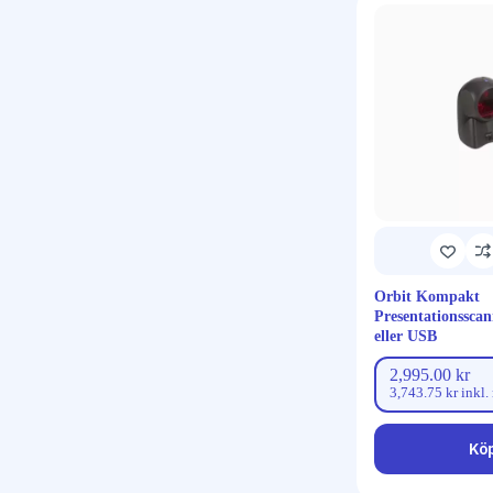
Orbit Kompakt
Presentationssca
eller USB
2,995.00
kr
3,743.75
kr
inkl.
Kö