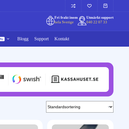
Fri frakt inom
Utmärkt support
hela Sverige
040 22 07 33
Blogg
Support
Kontakt
Ny