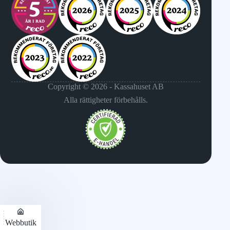
Copyright © 2026 - Kassahuset AB
Alla rättigheter förbehålls.
Webbutik