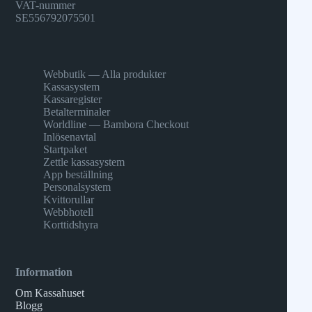
VAT-nummer
SE556792075501
Webbutik — Alla produkter
Kassasystem
Kassaregister
Betalterminaler
Worldline — Bambora Checkout
Inlösenavtal
Startpaket
Zettle kassasystem
App beställning
Personalsystem
Kvittorullar
Webbhotell
Korttidshyra
Information
Om Kassahuset
Blogg