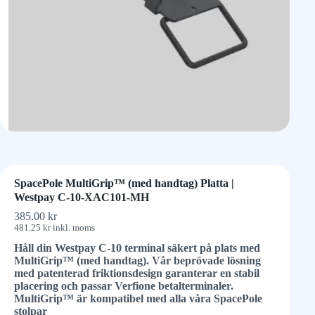
SpacePole MultiGrip™ (med handtag) Platta |
Westpay C-10-XAC101-MH
385.00
kr
481.25
kr
inkl. moms
Håll din Westpay C-10 terminal säkert på plats med
MultiGrip™ (med handtag). Vår beprövade lösning
med patenterad friktionsdesign garanterar en stabil
placering och passar Verfione betalterminaler.
MultiGrip™ är kompatibel med alla våra SpacePole
stolpar