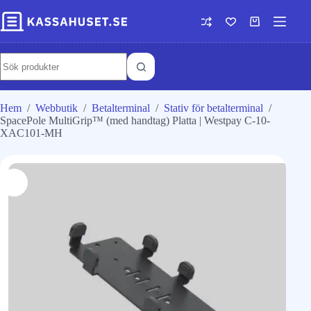
Hem
/
Webbutik
/
Betalterminal
/
Stativ för betalterminal
/
SpacePole MultiGrip™ (med handtag) Platta | Westpay C-10-
XAC101-MH