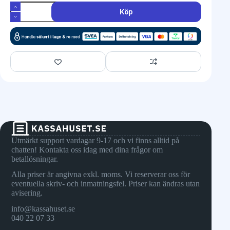
Köp
Utmärkt support vardagar 9-17 och vi finns alltid på
chatten! Kontakta oss idag med dina frågor om
betallösningar.
Alla priser är angivna exkl. moms. Vi reserverar oss för
eventuella skriv- och inmatningsfel. Priser kan ändras utan
avisering.
info@kassahuset.se
040 22 07 33