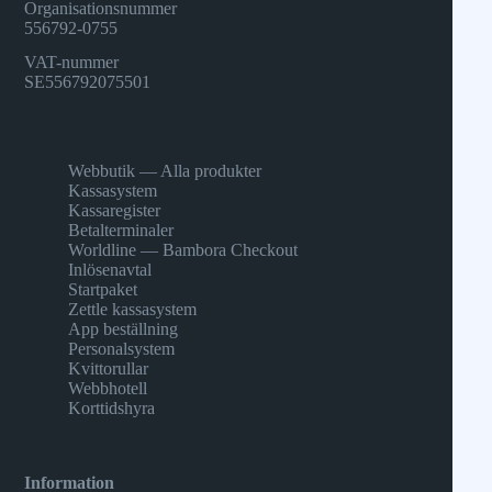
Organisationsnummer
556792-0755
VAT-nummer
SE556792075501
Webbutik — Alla produkter
Kassasystem
Kassaregister
Betalterminaler
Worldline — Bambora Checkout
Inlösenavtal
Startpaket
Zettle kassasystem
App beställning
Personalsystem
Kvittorullar
Webbhotell
Korttidshyra
Information