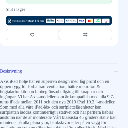
Slut i lager
Beskrivning
Axis iPad-hölje har en superren design med låg profil och en
öppen rygg för förbättrad ventilation, bättre mikrofon &
högtalarfunktion och obegränsad tillgång till knappar och
ingångar. Vi har Axis-modeller som är kompatibla med alla 9,7-
tums iPads mellan 2011 och den nya 2019 iPad 10.2 ”-modellen.
Som med alla våra iPad-lås- och surfplattelåsenheter kan
surfplattan laddas kontinuerligt i stativet och har perifera kablar
anslutna när de är monterade Vårt klassiska 45-graders stativ kan
monteras på alla plana ytor, bänkskivor eller på en vägg för
användning som en säker interaktiv skärm eller kiosk. Med fästet