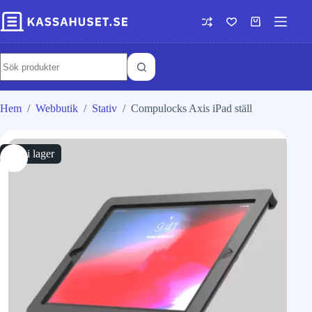
Hem
/
Webbutik
/
Stativ
/
Compulocks Axis iPad ställ
Slut i lager