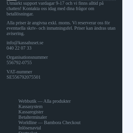
Utmärkt support vardagar 9-17 och vi finns alltid på
chatten! Kontakta oss idag med dina frågor om
betallösningar.
Alla priser är angivna exkl. moms. Vi reserverar oss för
eventuella skriv- och inmatningsfel. Priser kan ändras utan
avisering.
info@kassahuset.se
040 22 07 33
Organisationsnummer
556792-0755
VAT-nummer
SE556792075501
Webbutik — Alla produkter
Kassasystem
Kassaregister
Betalterminaler
Worldline — Bambora Checkout
Inlösenavtal