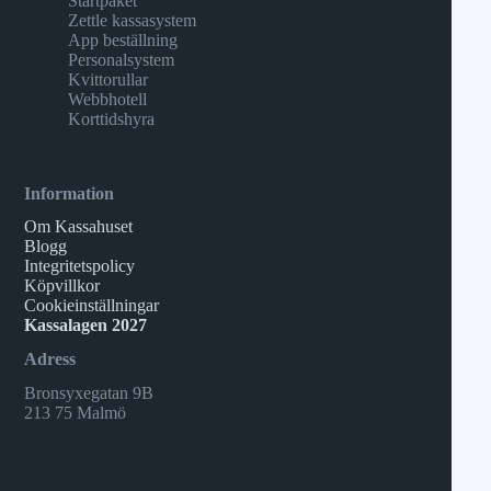
Startpaket
Zettle kassasystem
App beställning
Personalsystem
Kvittorullar
Webbhotell
Korttidshyra
Information
Om Kassahuset
Blogg
Integritetspolicy
Köpvillkor
Cookieinställningar
Kassalagen 2027
Adress
Bronsyxegatan 9B
213 75 Malmö