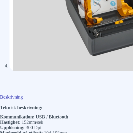
Beskrivning
Teknisk beskrivning:
Kommunikation: USB / Bluetooth
Hastighet:
152mm/sek
Upplösning:
300 Dpi
Maxbredd på etikett:
104-108mm