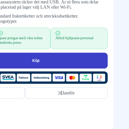
er kassasystem räcker det med USB. Är ni flera som delar
r placerad på lager välj LAN eller Wi-Fi.
ndard fraktetiketter och streckkodsetiketter.
logotyper.
para pengar med våra redan
Alltid hjälpsam personal
ämförda priser
Köp
Jamför