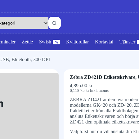
rminaler
Zettle
Swish
Kvittorullar
Kortavtal
Tjänster
Ny
 USB, Bluetooth, 300 DPI
Zebra ZD421D Etikettskrivare, 
4,895.00
kr
6,118.75
kr
inkl. moms
ZEBRA ZD421 är den nya moderna 
modellerna GK420 och ZD420. ZD421
fraktetiketter från alla Fraktbolagen
ansluta Etikettskrivaren och börja a
ZD421 den optimala etikettskrivare
Välj först hur du vill ansluta din E