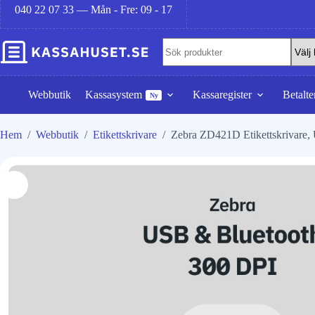
040 22 07 33 — Mån - Fre: 09 - 17
Webbutik
Kassasystem
Kassaregister
Betalte
Ny
Hem
/
Webbutik
/
Etikettskrivare
/
Zebra ZD421D Etikettskrivare,