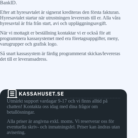
BankID.
Efter att hyresavtalet är signerat krediteras den första fakturan.
Hyresavtalet startar när utrustningen levererats till er. Alla våra
hyresavtal är fria från start, avi och uppläggningsavgift.
När vi mottagit er beställning kontaktar vi er också för att
programmera kassasystemet med era företagsuppgifter, meny,
varugrupper och grafisk logo.
Så snart kassasystem är färdig programmerat skickas/levereras
det till er leveransadress.
Utmärkt support vardagar 9-17 och vi finns alltid på
chatten! Kontakta oss idag med dina frågor om
betallösningar.
Alla priser är angivna exkl. moms. Vi reserverar oss för
eventuella skriv- och inmatningsfel. Priser kan ändras utan
avisering.