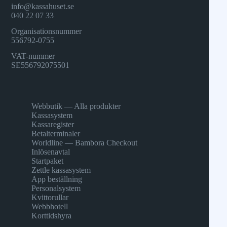
info@kassahuset.se
040 22 07 33
Organisationsnummer
556792-0755
VAT-nummer
SE556792075501
Webbutik — Alla produkter
Kassasystem
Kassaregister
Betalterminaler
Worldline — Bambora Checkout
Inlösenavtal
Startpaket
Zettle kassasystem
App beställning
Personalsystem
Kvittorullar
Webbhotell
Korttidshyra