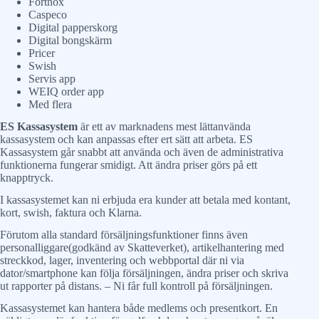
Fortnox
Caspeco
Digital papperskorg
Digital bongskärm
Pricer
Swish
Servis app
WEIQ order app
Med flera
ES Kassasystem
är ett av marknadens mest lättanvända
kassasystem och kan anpassas efter ert sätt att arbeta. ES
Kassasystem går snabbt att använda och även de administrativa
funktionerna fungerar smidigt. Att ändra priser görs på ett
knapptryck.
I kassasystemet kan ni erbjuda era kunder att betala med kontant,
kort, swish, faktura och Klarna.
Förutom alla standard försäljningsfunktioner finns även
personalliggare(godkänd av Skatteverket), artikelhantering med
streckkod, lager, inventering och webbportal där ni via
dator/smartphone kan följa försäljningen, ändra priser och skriva
ut rapporter på distans. – Ni får full kontroll på försäljningen.
Kassasystemet kan hantera både medlems och presentkort. En