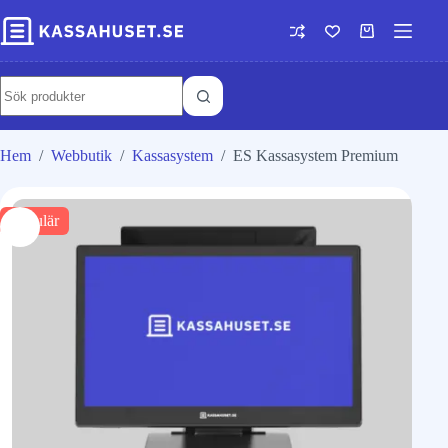
Hem
/
Webbutik
/
Kassasystem
/
ES Kassasystem Premium
Populär