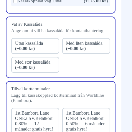
Kassakopplad våg Dibal
(+175.00 kr)
Val av Kassalåda
Ange om ni vill ha kassalåda för kontanthantering
Utan kassalåda
Med liten kassalåda
(+0.00 kr)
(+0.00 kr)
Med stor kassalåda
(+0.00 kr)
Tillval kortterminaler
Lägg till kassakopplad kortterminal från Worldline
(Bambora).
1st Bambora Lane
1st Bambora Lane
ONE2 SV.Betalkort
ONE4 SV.Betalkort
0.80% — 12
0.50% — 6 månader
månader gratis hyra!
gratis hyra!