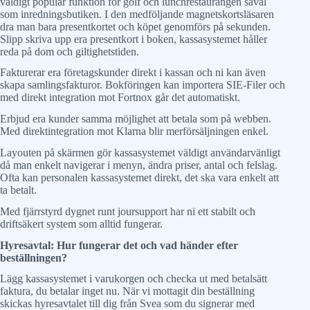
väldigt populär funktion för golf och lunchrestaurangen såväl
som inredningsbutiken. I den medföljande magnetskortsläsaren
dra man bara presentkortet och köpet genomförs på sekunden.
Slipp skriva upp era presentkort i boken, kassasystemet håller
reda på dom och giltighetstiden.
Fakturerar era företagskunder direkt i kassan och ni kan även
skapa samlingsfakturor. Bokföringen kan importera SIE-Filer och
med direkt integration mot Fortnox går det automatiskt.
Erbjud era kunder samma möjlighet att betala som på webben.
Med direktintegration mot Klarna blir merförsäljningen enkel.
Layouten på skärmen gör kassasystemet väldigt användarvänligt
då man enkelt navigerar i menyn, ändra priser, antal och felslag.
Ofta kan personalen kassasystemet direkt, det ska vara enkelt att
ta betalt.
Med fjärrstyrd dygnet runt joursupport har ni ett stabilt och
driftsäkert system som alltid fungerar.
Hyresavtal: Hur fungerar det och vad händer efter
beställningen?
Lägg kassasystemet i varukorgen och checka ut med betalsätt
faktura, du betalar inget nu. När vi mottagit din beställning
skickas hyresavtalet till dig från Svea som du signerar med