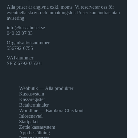
Alla priser är angivna exkl. moms. Vi reserverar oss för
eventuella skriv- och inmatningsfel. Priser kan ändras utan
avisering.
info@kassahuset.se
040 22 07 33
Organisationsnummer
556792-0755
VAT-nummer
SE556792075501
Webbutik — Alla produkter
Kassasystem
Kassaregister
Betalterminaler
Worldline — Bambora Checkout
Inlösenavtal
Startpaket
Zettle kassasystem
App beställning