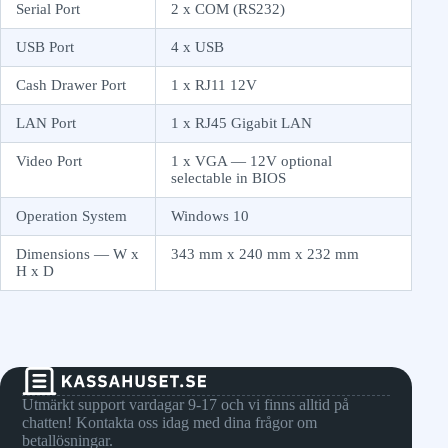
Serial Port
2 x COM (RS232)
USB Port
4 x USB
Cash Drawer Port
1 x RJ11 12V
LAN Port
1 x RJ45 Gigabit LAN
Video Port
1 x VGA — 12V optional
selectable in BIOS
Operation System
Windows 10
Dimensions — W x
343 mm x 240 mm x 232 mm
H x D
Utmärkt support vardagar 9-17 och vi finns alltid på
chatten! Kontakta oss idag med dina frågor om
betallösningar.