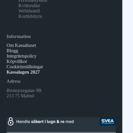
Personalsystem
Kvittorullar
Webbhotell
Korttidshyra
Information
Om Kassahuset
Blogg
Integritetspolicy
Köpvillkor
Cookieinställningar
Kassalagen 2027
Adress
Bronsyxegatan 9B
213 75 Malmö