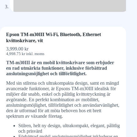
Epson TM-m30III Wi-Fi, Bluetooth, Ethernet
kvittoskrivare, vit
3,999.00
kr
4,998.75
kr
inkl. moms
TM-m30III är en mobil kvittoskrivare som erbjuder
en rad utmärkta funktioner, inklusive förbättrad
anslutningsmöjlighet och tillförlitlighet.
Med sin stilrena och ultrakompakta design, samt en mängd
avancerade funktioner, är Epsons TM-m30III idealisk för
miljöer där snabb, enkel och pålitlig kvittotryckning är
avgörande. En perfekt kombination av mobilitet,
anslutningsmöjlighet, tillförlitlighet och användarvänlighet,
den är utformad för att möta behoven hos ett brett
spektrum av växande företag.
Stilren, helt ny design, ultrakompakt, elegant, pålitlig
och prisvärd
Förbättrad mobil anslutningsmöjlighet inkluderar en