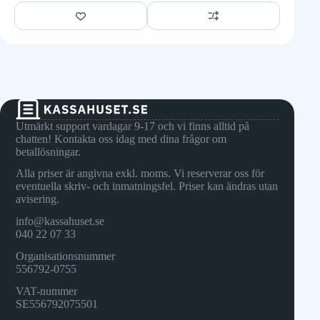
Utmärkt support vardagar 9-17 och vi finns alltid på
chatten! Kontakta oss idag med dina frågor om
betallösningar.
Alla priser är angivna exkl. moms. Vi reserverar oss för
eventuella skriv- och inmatningsfel. Priser kan ändras utan
avisering.
info@kassahuset.se
040 22 07 33
Organisationsnummer
556792-0755
VAT-nummer
SE556792075501