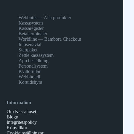
Webbutik — Alla produkter
Kassasystem
Kassaregister
Betalterminaler
Worldline — Bambora Checkout
Inlösenavtal
Startpaket
Zettle kassasystem
App beställning
Personalsystem
Kvittorullar
Webbhotell
Korttidshyra
Information
Om Kassahuset
Blogg
Integritetspolicy
Köpvillkor
Cookieinställningar