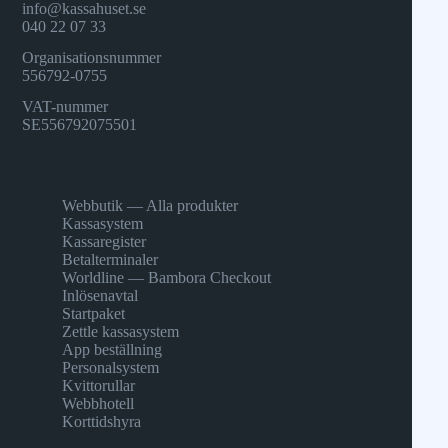
info@kassahuset.se
040 22 07 33
Organisationsnummer
556792-0755
VAT-nummer
SE556792075501
Webbutik — Alla produkter
Kassasystem
Kassaregister
Betalterminaler
Worldline — Bambora Checkout
Inlösenavtal
Startpaket
Zettle kassasystem
App beställning
Personalsystem
Kvittorullar
Webbhotell
Korttidshyra