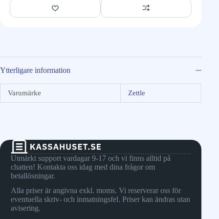
Ytterligare information
Varumärke
Zettle
Utmärkt support vardagar 9-17 och vi finns alltid på
chatten! Kontakta oss idag med dina frågor om
betallösningar.
Alla priser är angivna exkl. moms. Vi reserverar oss för
eventuella skriv- och inmatningsfel. Priser kan ändras utan
avisering.