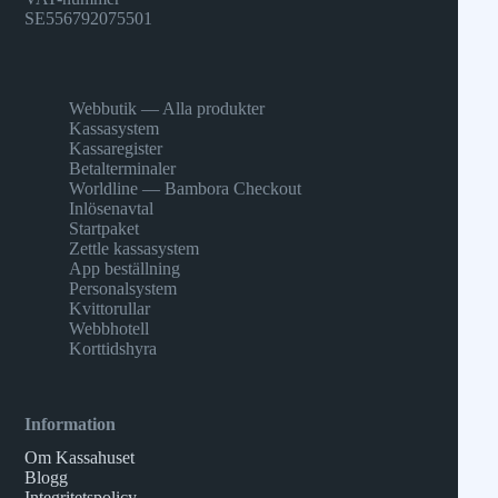
SE556792075501
Webbutik — Alla produkter
Kassasystem
Kassaregister
Betalterminaler
Worldline — Bambora Checkout
Inlösenavtal
Startpaket
Zettle kassasystem
App beställning
Personalsystem
Kvittorullar
Webbhotell
Korttidshyra
Information
Om Kassahuset
Blogg
Integritetspolicy