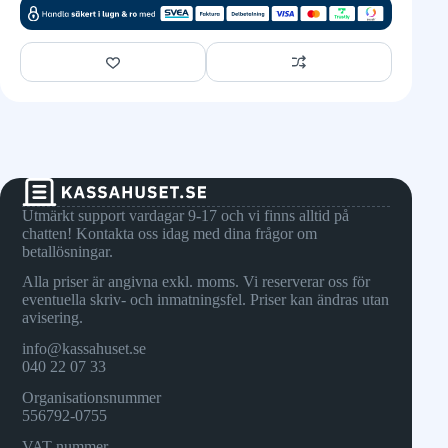
Utmärkt support vardagar 9-17 och vi finns alltid på
chatten! Kontakta oss idag med dina frågor om
betallösningar.
Alla priser är angivna exkl. moms. Vi reserverar oss för
eventuella skriv- och inmatningsfel. Priser kan ändras utan
avisering.
info@kassahuset.se
040 22 07 33
Organisationsnummer
556792-0755
VAT-nummer