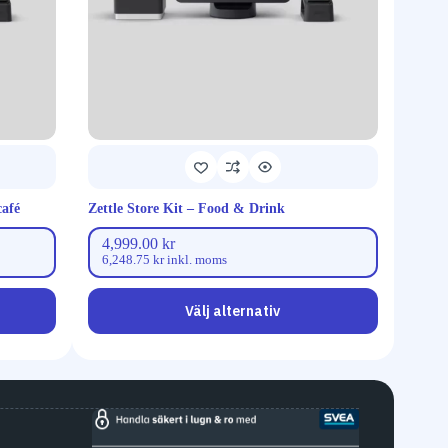
café
Zettle Store Kit – Food & Drink
Zettle
4,999.00
kr
7,9
6,248.75
kr
inkl. moms
9,99
Välj alternativ