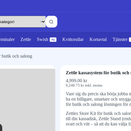
rminaler
Zettle
Swish
Kvittorullar
Kortavtal
Tjänster
Ny
r butik och salong
Zettle kassasystem för butik och
4,999.00
kr
6,248.75
kr
inkl. moms
Vare sig du precis ska börja jobba 
ha en billigare, smartare och snygg
för butik och salong lösningen för d
Zettles Store Kit för butik och salo
till din kassadisk, Zettle Stand (enda
svart och vitt – så att du kan välja