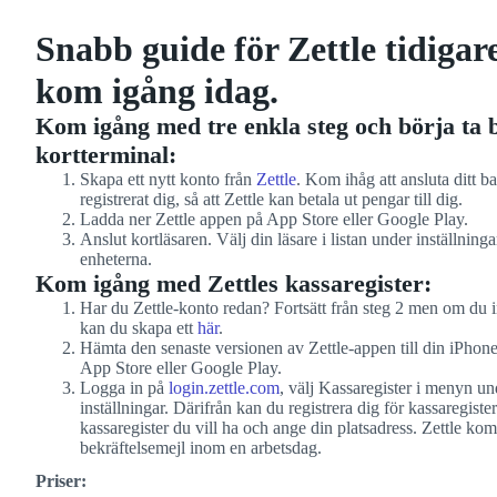
Snabb guide för Zettle tidigar
kom igång idag.
Kom igång med tre enkla steg och börja ta b
kortterminal:
Skapa ett nytt konto från
Zettle
. Kom ihåg att ansluta ditt 
registrerat dig, så att Zettle kan betala ut pengar till dig.
Ladda ner Zettle appen på App Store eller Google Play.
Anslut kortläsaren. Välj din läsare i listan under inställnin
enheterna.
Kom igång med Zettles kassaregister:
Har du Zettle-konto redan? Fortsätt från steg 2 men om du in
kan du skapa ett
här
.
Hämta den senaste versionen av Zettle-appen till din iPhone
App Store eller Google Play.
Logga in på
login.zettle.com
, välj Kassaregister i menyn u
inställningar. Därifrån kan du registrera dig för kassaregiste
kassaregister du vill ha och ange din platsadress. Zettle kom
bekräftelsemejl inom en arbetsdag.
Priser: