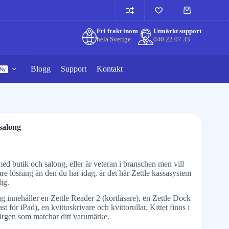
Fri frakt inom
Utmärkt support
hela Sverige
040 22 07 33
Blogg
Support
Kontakt
Ny
 salong
med butik och salong, eller är veteran i branschen men vill
are lösning än den du har idag, är det här Zettle kassasystem
ig.
ng innehåller en Zettle Reader 2 (kortläsare), en Zettle Dock
st för iPad), en kvittoskrivare och kvittorullar. Kittet finns i
 färgen som matchar ditt varumärke.