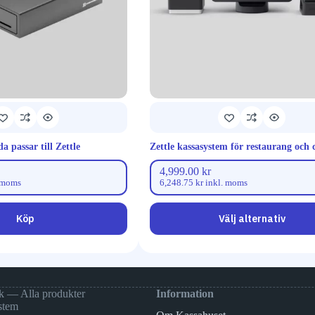
 passar till Zettle
Zettle kassasystem för restaurang och 
4,999.00
kr
 moms
6,248.75
kr
inkl. moms
Köp
Välj alternativ
k — Alla produkter
Information
stem