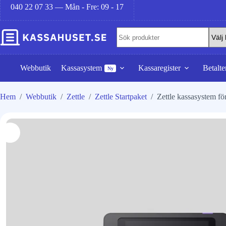
040 22 07 33 — Mån - Fre: 09 - 17
Webbutik
Kassasystem
Kassaregister
Betalte
Ny
Hem
/
Webbutik
/
Zettle
/
Zettle Startpaket
/
Zettle kassasystem fö