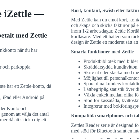
Kort, kontant, Swish eller fakt
e iZettle —
Med Zettle kan du emot kort, konta
och skapa och skicka fakturor på et
inom 1-2 arbetsdagar. Zettle Kort
etalt med Zettle
kortläsare. Med ett batteri som räc
design är Zettle ett modernt sätt att 
bankkonto när du har
Smarta funktioner med Zettle
Produktbibliotek med bilder
gar och parkoppla
Skräddarsydda kundkvitton m
Skriv ut eller skicka med mej
Möjlighet till personalkonton
Spara dina kunders kontakti
te har ett Zettle-konto, då
Lättbegriplig statistik över 
Växla enkelt mellan olika f
, iPad eller Android på
Stöd för kassalåda, kvittosk
Integrerar med bokförings
nder Konto och
r genom att välja det antal
Kompatibla smartphones och tab
mer då att skicka dig ett
Zettles Reader-serie är designad f
med stöd för Bluetooth samt en int