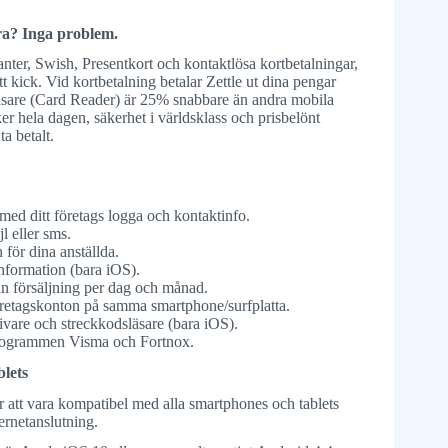
ura? Inga problem.
nter, Swish, Presentkort och kontaktlösa kortbetalningar,
t kick. Vid kortbetalning betalar Zettle ut dina pengar
läsare (Card Reader) är 25% snabbare än andra mobila
ker hela dagen, säkerhet i världsklass och prisbelönt
ta betalt.
ed ditt företags logga och kontaktinfo.
l eller sms.
 för dina anställda.
nformation (bara iOS).
din försäljning per dag och månad.
öretagskonton på samma smartphone/surfplatta.
rivare och streckkodsläsare (bara iOS).
programmen Visma och Fortnox.
lets
ör att vara kompatibel med alla smartphones och tablets
ernetanslutning.