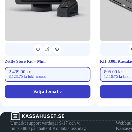
Zettle Store Kit – Mini
KH-330L Kassalåda
2,499.00
kr
895.00
kr
3,123.75
kr
inkl. moms
1,118.75
kr
inkl.
Välj alternativ
Utmärkt support vardagar 9-17 och vi
Webbuti
finns alltid på chatten! Kontakta oss idag
Kassasy