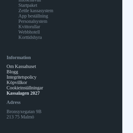
Startpaket
Zettle kassasystem
App beställning
Personalsystem
Kvittorullar
Webbhotell
Korttidshyra
Information
Om Kassahuset
Blogg
Integritetspolicy
Köpvillkor
Cookieinställningar
Kassalagen 2027
Adress
Bronsyxegatan 9B
213 75 Malmö