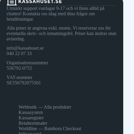
Utmärkt support vardagar 9-17 och vi finns alltid på
chatten! Kontakta oss idag med dina frågor om
betallösningar.
Alla priser är angivna exkl. moms. Vi reserverar oss för
eventuella skriv- och inmatningsfel. Priser kan ändras utan
avisering.
info@kassahuset.se
040 22 07 33
Organisationsnummer
556792-0755
VAT-nummer
SE556792075501
Webbutik — Alla produkter
Kassasystem
Kassaregister
Betalterminaler
Worldline — Bambora Checkout
Inlösenavtal