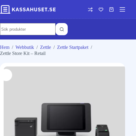
Hem
/
Webbutik
/
Zettle
/
Zettle Startpaket
/
Zettle Store Kit – Retail