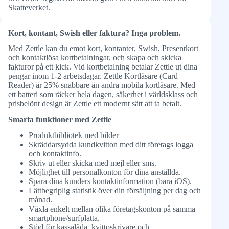
Skatteverket.
Kort, kontant, Swish eller faktura? Inga problem.
Med Zettle kan du emot kort, kontanter, Swish, Presentkort
och kontaktlösa kortbetalningar, och skapa och skicka
fakturor på ett kick. Vid kortbetalning betalar Zettle ut dina
pengar inom 1-2 arbetsdagar. Zettle Kortläsare (Card
Reader) är 25% snabbare än andra mobila kortläsare. Med
ett batteri som räcker hela dagen, säkerhet i världsklass och
prisbelönt design är Zettle ett modernt sätt att ta betalt.
Smarta funktioner med Zettle
Produktbibliotek med bilder
Skräddarsydda kundkvitton med ditt företags logga
och kontaktinfo.
Skriv ut eller skicka med mejl eller sms.
Möjlighet till personalkonton för dina anställda.
Spara dina kunders kontaktinformation (bara iOS).
Lättbegriplig statistik över din försäljning per dag och
månad.
Växla enkelt mellan olika företagskonton på samma
smartphone/surfplatta.
Stöd för kassalåda, kvittoskrivare och