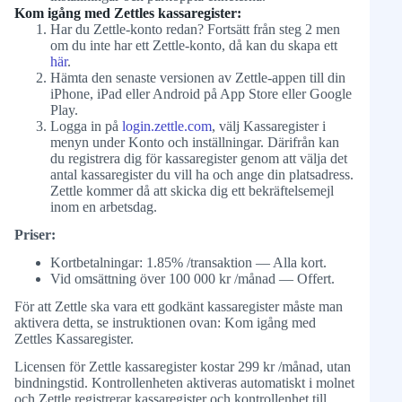
Kom igång med Zettles kassaregister:
Har du Zettle-konto redan? Fortsätt från steg 2 men
om du inte har ett Zettle-konto, då kan du skapa ett
här
.
Hämta den senaste versionen av Zettle-appen till din
iPhone, iPad eller Android på App Store eller Google
Play.
Logga in på
login.zettle.com
, välj Kassaregister i
menyn under Konto och inställningar. Därifrån kan
du registrera dig för kassaregister genom att välja det
antal kassaregister du vill ha och ange din platsadress.
Zettle kommer då att skicka dig ett bekräftelsemejl
inom en arbetsdag.
Priser:
Kortbetalningar: 1.85% /transaktion — Alla kort.
Vid omsättning över 100 000 kr /månad — Offert.
För att Zettle ska vara ett godkänt kassaregister måste man
aktivera detta, se instruktionen ovan: Kom igång med
Zettles Kassaregister.
Licensen för Zettle kassaregister kostar 299 kr /månad, utan
bindningstid. Kontrollenheten aktiveras automatiskt i molnet
och Zettle registrerar kassaregister och kontrollenhet till