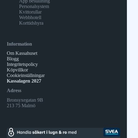
App beställning
Personalsystem
Kvittorullar
Webbhotell
Korttidshyra
Information
Om Kassahuset
Blogg
Integritetspolicy
Köpvillkor
Cookieinställningar
Kassalagen 2027
Adress
Bronsyxegatan 9B
213 75 Malmö