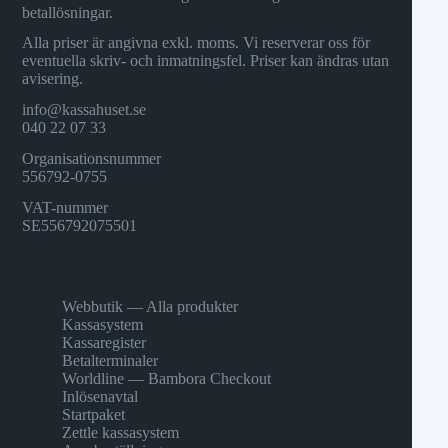
betallösningar.
Alla priser är angivna exkl. moms. Vi reserverar oss för
eventuella skriv- och inmatningsfel. Priser kan ändras utan
avisering.
info@kassahuset.se
040 22 07 33
Organisationsnummer
556792-0755
VAT-nummer
SE556792075501
Webbutik — Alla produkter
Kassasystem
Kassaregister
Betalterminaler
Worldline — Bambora Checkout
Inlösenavtal
Startpaket
Zettle kassasystem