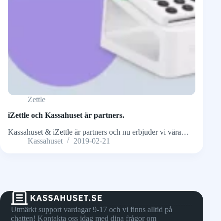
Zettle
iZettle och Kassahuset är partners.
Kassahuset & iZettle är partners och nu erbjuder vi våra…
Kassahuset
2019-02-21
Utmärkt support vardagar 9-17 och vi finns alltid på
chatten! Kontakta oss idag med dina frågor om