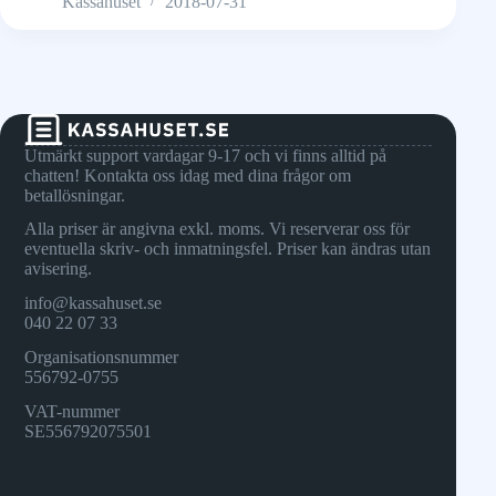
Kassahuset
2018-07-31
Utmärkt support vardagar 9-17 och vi finns alltid på
chatten! Kontakta oss idag med dina frågor om
betallösningar.
Alla priser är angivna exkl. moms. Vi reserverar oss för
eventuella skriv- och inmatningsfel. Priser kan ändras utan
avisering.
info@kassahuset.se
040 22 07 33
Organisationsnummer
556792-0755
VAT-nummer
SE556792075501