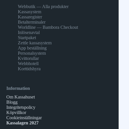
Webbutik — Alla produkter
Kassasystem
Kassaregister
Betalterminaler
Worldline — Bambora Checkout
Inlösenavtal
Startpaket
Zettle kassasystem
App beställning
Personalsystem
Kvittorullar
Webbhotell
Korttidshyra
Information
Om Kassahuset
Blogg
Integritetspolicy
Köpvillkor
Cookieinställningar
Kassalagen 2027