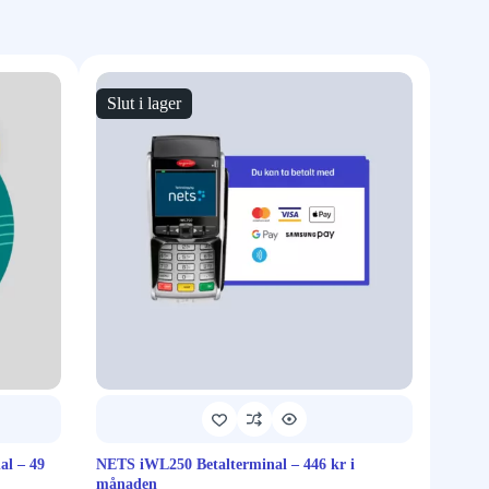
Slut i lager
al – 49
NETS iWL250 Betalterminal – 446 kr i
NETS 
månaden
måna