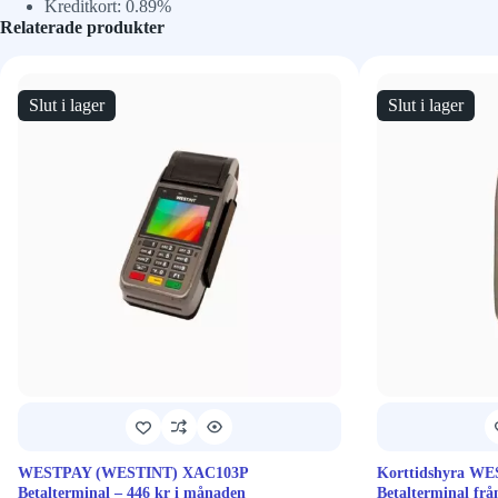
Kreditkort: 0.89%
Relaterade produkter
Slut i lager
Slut i lager
WESTPAY (WESTINT) XAC103P
Korttidshyra W
Betalterminal – 446 kr i månaden
Betalterminal frå