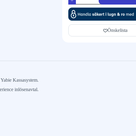
Önskelista
l Yabie Kassasystem.
rience inlösenavtal.