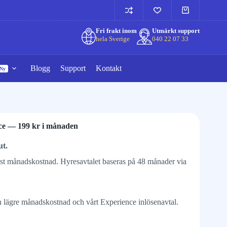
Fri frakt inom
Utmärkt support
hela Sverige
040 22 07 33
Blogg
Support
Kontakt
Ny
e — 199 kr i månaden
ut.
fast månadskostnad. Hyresavtalet baseras på 48 månader via
 lägre månadskostnad och vårt Experience inlösenavtal.