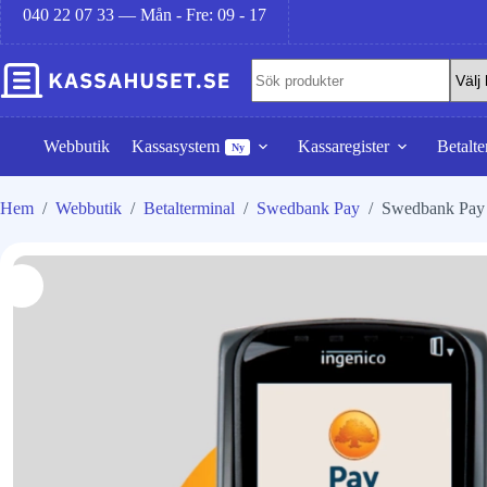
040 22 07 33 — Mån - Fre: 09 - 17
Webbutik
Kassasystem
Kassaregister
Betalte
Ny
Hem
/
Webbutik
/
Betalterminal
/
Swedbank Pay
/
Swedbank Pay 