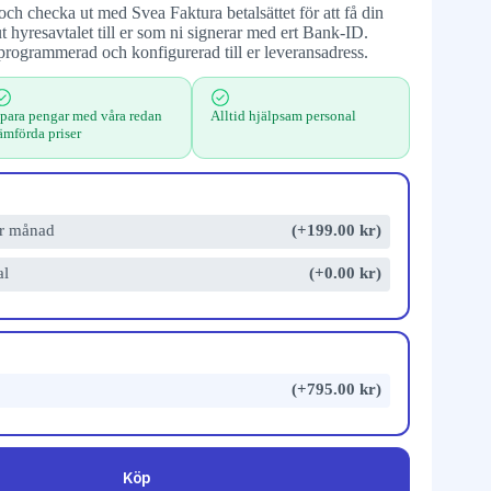
ch checka ut med Svea Faktura betalsättet för att få din
t hyresavtalet till er som ni signerar med ert Bank-ID.
programmerad och konfigurerad till er leveransadress.
para pengar med våra redan
Alltid hjälpsam personal
ämförda priser
er månad
(+199.00 kr)
al
(+0.00 kr)
(+795.00 kr)
Köp