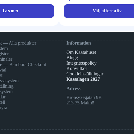
Läs mer
Välj alternativ
k — Alla produkter
Information
stem
Om Kassahuset
ister
Blogg
minaler
Integritetspolicy
ne — Bambora Checkout
Köpvillkor
vtal
Cookieinställningar
et
Kassalagen 2027
assasystem
ällning
Adress
system
lar
Bronsyxegatan 9B
ell
213 75 Malmö
hyra