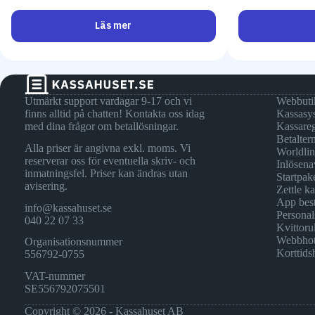
Läs mer
Utmärkt support vardagar 9-17 och vi
Webbuti
finns alltid på chatten! Kontakta oss idag
Kassasy
med dina frågor om betallösningar.
Kassareg
Betalter
Alla priser är angivna exkl. moms. Vi
Worldli
reserverar oss för eventuella skriv- och
Inlösena
inmatningsfel. Priser kan ändras utan
Startpak
avisering.
Zettle k
App best
info@kassahuset.se
Personal
040 22 07 33
Kvittorul
Webbhot
Organisationsnummer
Korttids
556792-0755
VAT-nummer
SE556792075501
Copyright © 2026 - Kassahuset AB