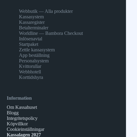
Webbutik — Alla produkter
Kassasystem
Kassaregister
Betalterminaler
Worldline — Bambora Checkout
Inlösenavtal
Startpaket
Zettle kassasystem
App beställning
Personalsystem
Kvittorullar
Webbhotell
Korttidshyra
Information
Om Kassahuset
Blogg
Integritetspolicy
Köpvillkor
Cookieinställningar
Kassalagen 2027