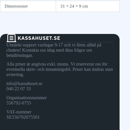
Dimensioner
31 × 24 × 9 cm
Utmärkt support vardagar 9-17 och vi finns alltid på
chatten! Kontakta oss idag med dina frågor om
betallösningar.
Alla priser är angivna exkl. moms. Vi reserverar oss för
eventuella skriv- och inmatningsfel. Priser kan ändras utan
avisering.
info@kassahuset.se
040 22 07 33
Organisationsnummer
556792-0755
VAT-nummer
SE556792075501