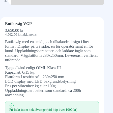
Butiksvåg VGP
3,650.00
kr
4,562.50
kr
inkl. moms
Butiksvåg med en smidig och tilltalande design i litet
format. Display på två sidor, en för operatör samt en för
kund. Uppladdningsbart batteri och laddare ingår som
standard. Vågplattform 230x250mm. Levereras i verifierat
utförande.
Typgodkänd enligt OIML Klass III
Kapacitet: 6/15 kg.
Plattform I rostfritt stål, 230×250 mm.
LCD display med LED bakgrundsbelysning
Pris per viktenhet: kg eller 100g.
Uppladdningsbart batteri som standard; ca 200h
användning
Fri frakt inom hela Sverige (vid köp över 1000 kr)