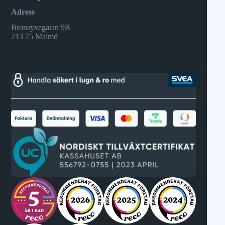
Adress
Bronsyxegatan 9B
213 75 Malmö