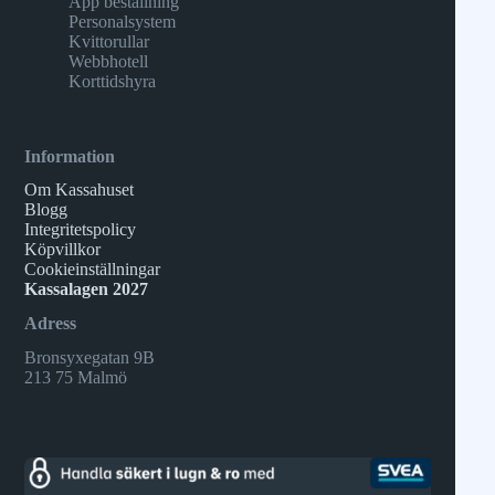
App beställning
Personalsystem
Kvittorullar
Webbhotell
Korttidshyra
Information
Om Kassahuset
Blogg
Integritetspolicy
Köpvillkor
Cookieinställningar
Kassalagen 2027
Adress
Bronsyxegatan 9B
213 75 Malmö