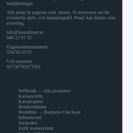
betallösningar.
Alla priser är angivna exkl. moms. Vi reserverar oss för
eventuella skriv- och inmatningsfel. Priser kan ändras utan
avisering.
info@kassahuset.se
040 22 07 33
Organisationsnummer
556792-0755
VAT-nummer
SE556792075501
Webbutik — Alla produkter
Kassasystem
Kassaregister
Betalterminaler
Worldline — Bambora Checkout
Inlösenavtal
Startpaket
Zettle kassasystem