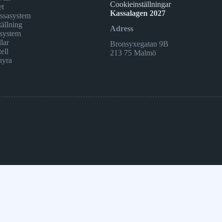
Cookieinställningar
et
Kassalagen 2027
assasystem
ällning
Adress
system
lar
Bronsyxegatan 9B
ell
213 75 Malmö
hyra