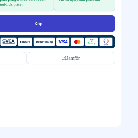
ämförda priser
Köp
Jamför