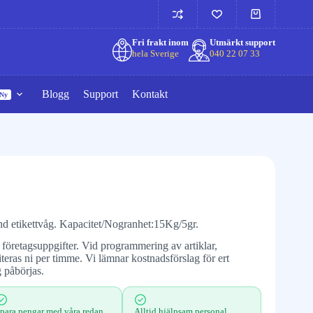
Fri frakt inom
Utmärkt support
hela Sverige
040 22 07 33
Blogg
Support
Kontakt
Ny
nd etikettvåg. Kapacitet/Nogranhet:15Kg/5gr.
 företagsuppgifter. Vid programmering av artiklar,
teras ni per timme. Vi lämnar kostnadsförslag för ert
påbörjas.
para pengar med våra redan
Alltid hjälpsam personal