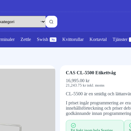
rminaler
Zettle
Swish
Kvittorullar
Kortavtal
Tjänster
Ny
CAS CL-5500 Etikettvåg
16,995.00
kr
21,243.75
kr
inkl. moms
CL-5500 är en smidig och lättanvä
I priset ingår programmering av era
innehållsförteckning och priser debi
godkännande innan programmering 
Fri frakt inom hela Sverige
S