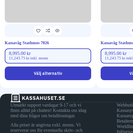
Kassavåg Stathmos 7026
Kassavåg Stathmo
8,995.00
kr
8,995.00
kr
11,243.75
kr
inkl. moms
11,243.75
kr
inkl
Välj alternativ
V
Utmärkt support vardagar 9-17 och vi
Webbuti
finns alltid på chatten! Kontakta oss idag
Kassasy
med dina frågor om betallösningar.
Kassareg
Betalter
Alla priser är angivna exkl. moms. Vi
Worldli
reserverar oss för eventuella skriv- och
Inlösena