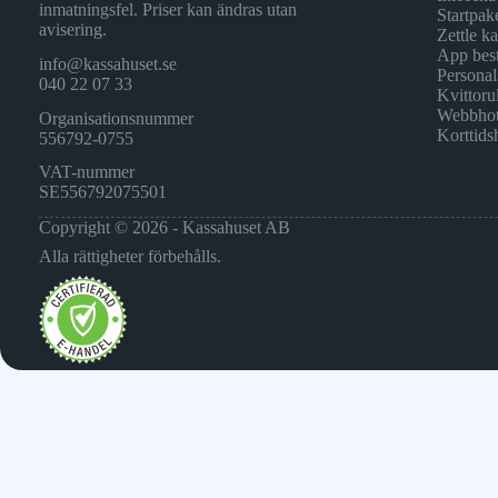
inmatningsfel. Priser kan ändras utan
Startpak
avisering.
Zettle k
App best
info@kassahuset.se
Personal
040 22 07 33
Kvittorul
Webbhot
Organisationsnummer
Korttids
556792-0755
VAT-nummer
SE556792075501
Copyright © 2026 - Kassahuset AB
Alla rättigheter förbehålls.