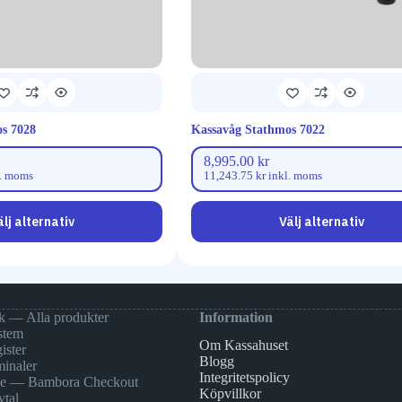
s 7028
Kassavåg Stathmos 7022
8,995.00
kr
. moms
11,243.75
kr
inkl. moms
älj alternativ
Välj alternativ
k — Alla produkter
Information
stem
Om Kassahuset
ister
Blogg
minaler
Integritetspolicy
ne — Bambora Checkout
Köpvillkor
vtal