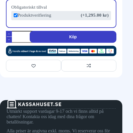
Obligatoriskt tillval
Produktverifiering
(+1,295.00 kr)
Köp
Utmärkt support vardagar 9-17 och vi finns alltid på
chatten! Kontakta oss idag med dina frågor om
betallösningar.
Alla priser är angivna exkl. moms. Vi reserverar oss för