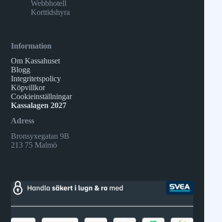
Webbhotell
Korttidshyra
Information
Om Kassahuset
Blogg
Integritetspolicy
Köpvillkor
Cookieinställningar
Kassalagen 2027
Adress
Bronsyxegatan 9B
213 75 Malmö