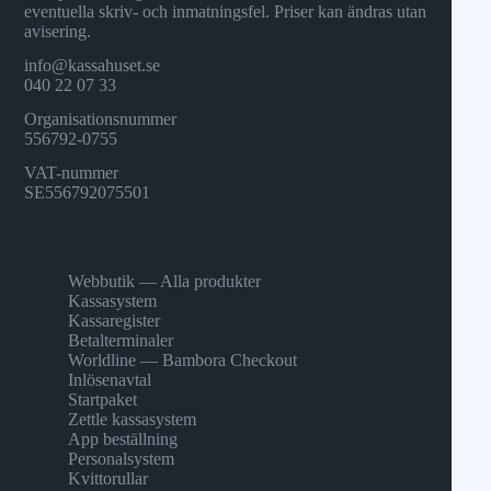
eventuella skriv- och inmatningsfel. Priser kan ändras utan
avisering.
info@kassahuset.se
040 22 07 33
Organisationsnummer
556792-0755
VAT-nummer
SE556792075501
Webbutik — Alla produkter
Kassasystem
Kassaregister
Betalterminaler
Worldline — Bambora Checkout
Inlösenavtal
Startpaket
Zettle kassasystem
App beställning
Personalsystem
Kvittorullar