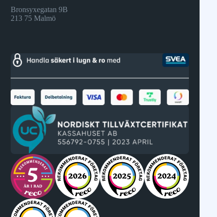
Bronsyxegatan 9B
213 75 Malmö