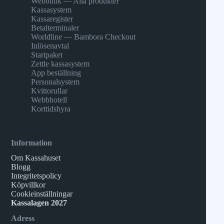
Webbutik — Alla produkter
Kassasystem
Kassaregister
Betalterminaler
Worldline — Bambora Checkout
Inlösenavtal
Startpaket
Zettle kassasystem
App beställning
Personalsystem
Kvittorullar
Webbhotell
Korttidshyra
Information
Om Kassahuset
Blogg
Integritetspolicy
Köpvillkor
Cookieinställningar
Kassalagen 2027
Adress