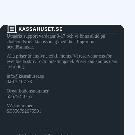
Utmärkt support vardagar 9-17 och vi finns alltid på
chatten! Kontakta oss idag med dina frågor om
betallösningar.
Alla priser är angivna exkl. moms. Vi reserverar oss för
eventuella skriv- och inmatningsfel. Priser kan ändras utan
avisering.
info@kassahuset.se
040 22 07 33
Organisationsnummer
556792-0755
VAT-nummer
SE556792075501