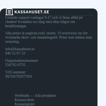
Utmärkt support vardagar 9-17 och vi finns alltid på
chatten! Kontakta oss idag med dina frågor om
betallösningar.
Alla priser är angivna exkl. moms. Vi reserverar oss för
eventuella skriv- och inmatningsfel. Priser kan ändras utan
avisering.
info@kassahuset.se
040 22 07 33
Organisationsnummer
556792-0755
VAT-nummer
SE556792075501
Webbutik — Alla produkter
Kassasystem
Kassaregister