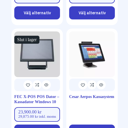
Välj alternativ
Välj alternativ
Slut i lager
FEC X-POS POS Dator –
Cesar Aerpos Kassasystem
Kassadator Windows 10
23,900.00
kr
29,875.00
kr
inkl. moms