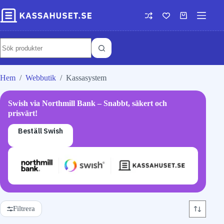
Hem
/
Webbutik
/
Kassasystem
Swish via Northmill Bank – Snabbt, säkert och
prisvärt!
Beställ Swish
Filtrera