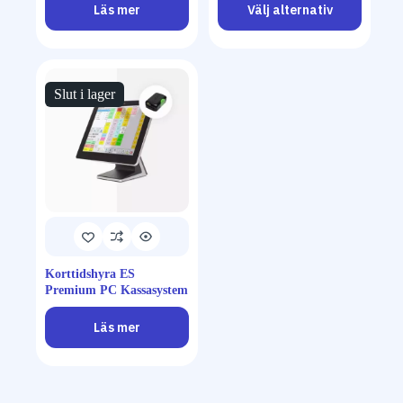
Läs mer
Välj alternativ
Slut i lager
Korttidshyra ES
Premium PC Kassasystem
Läs mer