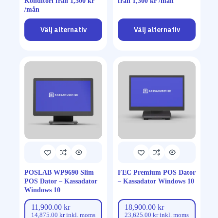
Konditori från 1,300 kr
från 1,300 kr /mån
/mån
Välj alternativ
Välj alternativ
POSLAB WP9690 Slim
FEC Premium POS Dator
POS Dator – Kassadator
– Kassadator Windows 10
Windows 10
11,900.00
kr
18,900.00
kr
14,875.00
kr
inkl. moms
23,625.00
kr
inkl. moms