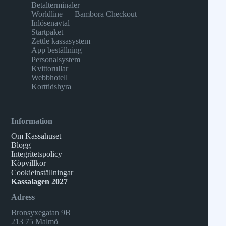
Betalterminaler
Worldline — Bambora Checkout
Inlösenavtal
Startpaket
Zettle kassasystem
App beställning
Personalsystem
Kvittorullar
Webbhotell
Korttidshyra
Information
Om Kassahuset
Blogg
Integritetspolicy
Köpvillkor
Cookieinställningar
Kassalagen 2027
Adress
Bronsyxegatan 9B
213 75 Malmö